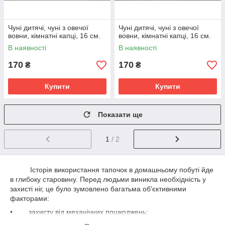
Чуні дитячі, чуні з овечої
Чуні дитячі, чуні з овечої
вовни, кімнатні капці, 16 см.
вовни, кімнатні капці, 16 см.
В наявності
В наявності
170
170
₴
₴
Купити
Купити
Показати ще
1
/ 2
Історія використання тапочок в домашньому побуті йде
в глибоку старовину. Перед людьми виникла необхідність у
захисті ніг, це було зумовлено багатьма об'єктивними
факторами:
• захисту від механічних пошкоджень;