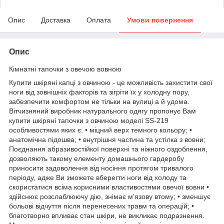
Опис
Доставка
Оплата
Умови повернення
Опис
Кімнатні тапочки з овечою вовною
Купити шкіряні капці з овчиною - це можливість захистити свої
ноги від зовнішніх факторів та зігріти їх у холодну пору,
забезпечити комфортом не тільки на вулиці а й удома.
Вітчизняний виробник натурального одягу пропонує Вам
купити шкіряні тапочки з овчиною моделі SS-219
особливостями яких є: • міцний верх темного кольору; •
анатомічна підошва; • внутрішня частина та устілка з вовни;
Поєднання абразивостійкої поверхні та ніжного оздоблення,
дозволяють такому елементу домашнього гардеробу
приносити задоволення від носіння протягом тривалого
періоду, адже Ви зможете вберегти ноги від холоду та
скористатися всіма корисними властивостями овечої вовни •
здійснює розслаблюючу дію, знімає м'язову втому; • зменшує
больові відчуття після перенесених травм та операцій; •
благотворно впливає стан шкіри, не викликає подразнення.