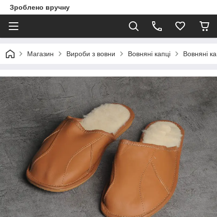
Зроблено вручну
Магазин
Вироби з вовни
Вовняні капці
Вовняні ка