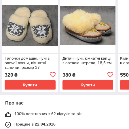
Тапочки домашні, чуні з
Дитячі чуні, кімнатні капці
Кімн
овечої вовни, кімнатні
з овечою шерстю, 18,5 см
шерс
тапочки, розмір 37
320
380
550
₴
₴
Купити
Купити
Про нас
100% позитивних з 62 відгуків за рік
Працює з 22.04.2016