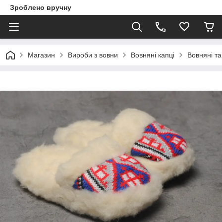
Зроблено вручну
Магазин
Вироби з вовни
Вовняні капці
Вовняні та