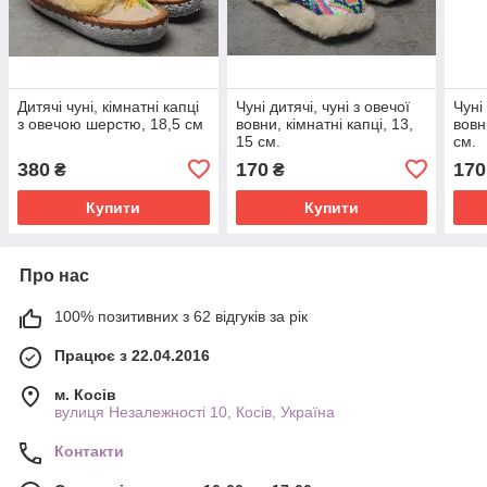
Дитячі чуні, кімнатні капці
Чуні дитячі, чуні з овечої
Чуні
з овечою шерстю, 18,5 см
вовни, кімнатні капці, 13,
вовн
15 см.
см.
380
170
170
₴
₴
Купити
Купити
Про нас
100% позитивних з 62 відгуків за рік
Працює з 22.04.2016
м. Косів
вулиця Незалежності 10, Косів, Україна
Контакти