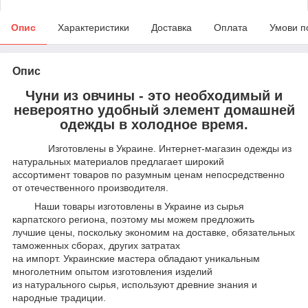
Опис
Характеристики
Доставка
Оплата
Умови п
Опис
Чуни из овчины - это необходимый и
невероятно удобный элемент домашней
одежды в холодное время.
Изготовлены в Украине. Интернет-магазин одежды из
натуральных материалов предлагает широкий
ассортимент товаров по разумным ценам непосредственно
от отечественного производителя.
Наши товары изготовлены в Украине из сырья
карпатского региона, поэтому мы можем предложить
лучшие цены, поскольку экономим на доставке, обязательных
таможенных сборах, других затратах
на импорт. Украинские мастера обладают уникальным
многолетним опытом изготовления изделий
из натурального сырья, используют древние знания и
народные традиции.