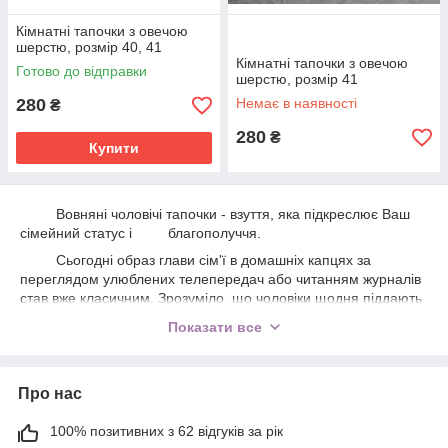
Кімнатні тапочки з овечою
шерстю, розмір 40, 41
Кімнатні тапочки з овечою
Готово до відправки
шерстю, розмір 41
280
Немає в наявності
₴
280
₴
Купити
Вовняні чоловічі тапочки - взуття, яка підкреслює Ваш
сімейний статус і благополуччя.
Сьогодні образ глави сім'ї в домашніх капцях за
переглядом улюблених телепередач або читанням журналів
став вже класичним. Зрозуміло, що чоловіки щодня піддають
свої ноги важким і виснажливим фізичним навантаження,
Показати все
часто виконують важкі роботи, тому приходячи додому
важливо вдягнути зручне взуття, яке допоможе зігрітися,
зніме втому і подарує приємні відчуття.
Про нас
Інтернет-магазин Handwork.Studio пропонує Вам купити
чоловічі вовняні капці виготовлені з натуральної овечої вовни,
100% позитивних з 62 відгуків за рік
які спеціально створені для забезпечення максимального