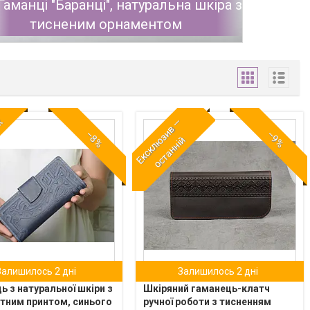
Гаманці "Баранці", натуральна шкіра з
тисненим орнаментом
ж
Е
к
с
к
л
з
и
в
—
о
с
т
а
н
н
і
–8%
–9%
ю
й
Залишилось 2 дні
Залишилось 2 дні
ь з натуральної шкіри з
Шкіряний гаманець-клатч
тним принтом, синього
ручної роботи з тисненням