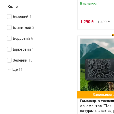
В наявності
Колір
Бежевий
1
1 290 ₴
1 400 ₴
Блакитний
2
Бордовий
6
Бірюзовий
1
Зелений
13
Ще 11
Залишилось 
Гаманець з тиснен
орнаментом "Плин 
натуральна шкіра, 