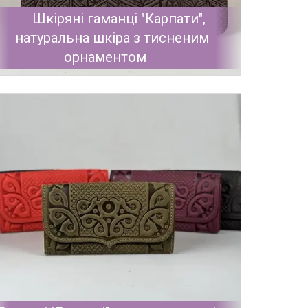
Шкіряні гаманці "Карпати",
натуральна шкіра з тисненим
орнаментом