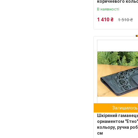
коричневого кольо
В наявності
1 410 ₴
1 510 ₴
Залишилось 
Шкіряний гаманець
орнаментом "Етно"
кольору, ручна роб
см