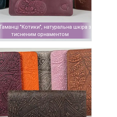
Гаманці "Котики", натуральна шкіра з
тисненим орнаментом