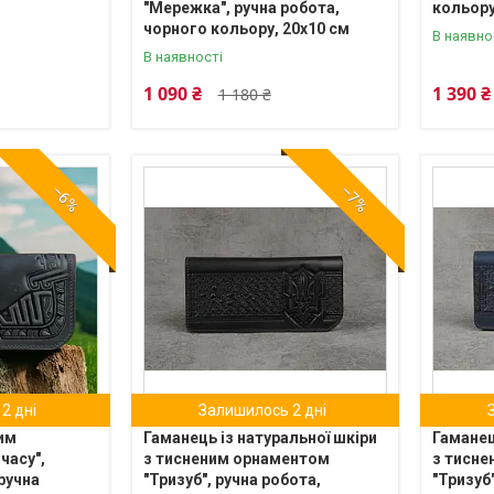
"Мережка", ручна робота,
кольору
чорного кольору, 20х10 см
В наявно
В наявності
1 090 ₴
1 390 ₴
1 180 ₴
–6%
–7%
2 дні
Залишилось 2 дні
им
Гаманець із натуральної шкіри
Гаманец
часу",
з тисненим орнаментом
з тисн
ручна
"Тризуб", ручна робота,
"Тризуб