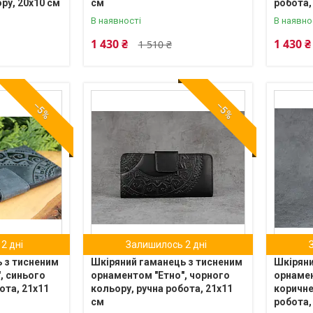
ру, 20х10 см
см
робота,
В наявності
В наявно
1 430 ₴
1 430 ₴
1 510 ₴
–5%
–5%
2 дні
Залишилось 2 дні
 з тисненим
Шкіряний гаманець з тисненим
Шкіряни
, синього
орнаментом "Етно", чорного
орнамен
ота, 21х11
кольору, ручна робота, 21х11
коричне
см
робота,