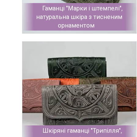
Гаманці "Марки і штемпелі",
натуральна шкіра з тисненим
орнаментом
Шкіряні гаманці "Трипілля",