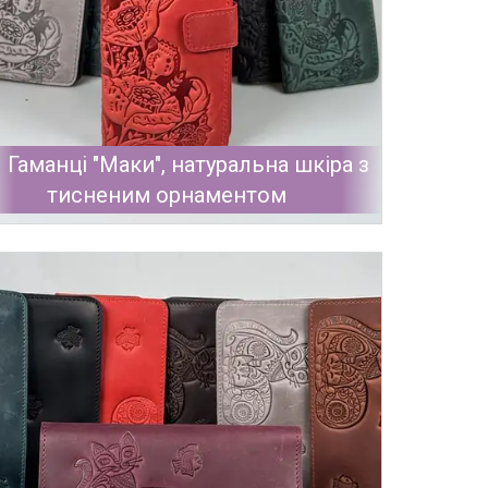
Гаманці "Маки", натуральна шкіра з
тисненим орнаментом