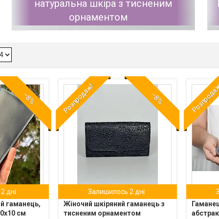
натуральна шкіра з тисненим
орнаментом
Розпродаж!
Розпрода
–8%
–8%
2 дні
Залишилось 2 дні
й гаманець,
Жіночий шкіряний гаманець з
Гаманец
20х10 см
тисненим орнаментом
абстрак