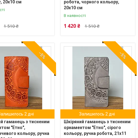
, 20х10 см
робота, чорного кольору,
20х10 см
сті
В наявності
1 420 ₴
1 510 ₴
1 510 ₴
–5%
–5%
Залишилось 2 дні
Залишилось 2 дні
й гаманець з тисненим
Шкіряний гаманець з тисненим
том "Етно",
орнаментом "Етно", сірого
чевого кольору, ручна
кольору, ручна робота, 21х11