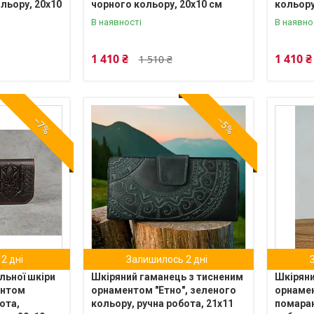
льору, 20х10
чорного кольору, 20х10 см
кольору
В наявності
В наявно
1 410 ₴
1 410 ₴
1 510 ₴
–7%
–5%
2 дні
Залишилось 2 дні
льної шкіри
Шкіряний гаманець з тисненим
Шкіряни
ентом
орнаментом "Етно", зеленого
орнамен
ота,
кольору, ручна робота, 21х11
помаран