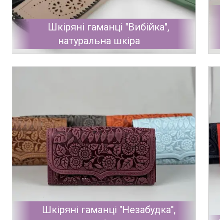
Шкіряні гаманці "Вибійка",
натуральна шкіра
Шкіряні гаманці "Незабудка",