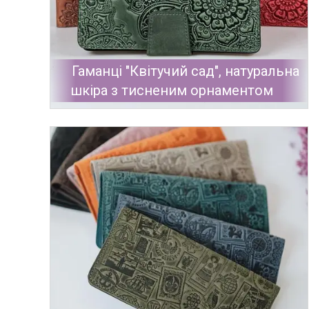
Гаманці "Квітучий сад", натуральна
шкіра з тисненим орнаментом