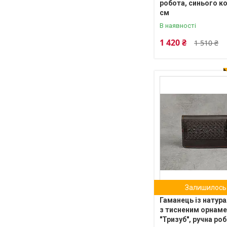
робота, синього ко
см
В наявності
1 420 ₴
1 510 ₴
Залишилось 
Гаманець із натура
з тисненим орнам
"Тризуб", ручна роб