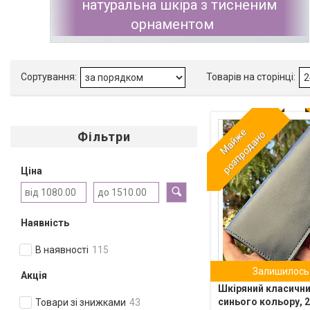
натуральна шкіра з тисненим
орнаментом
М
а
й
е
р
о
з
п
р
о
д
а
н
ж
о
Фільтри
Ціна
Наявність
В наявності
115
Залишилось 
Акція
Шкіряний класични
синього кольору, 
Товари зі знижками
43