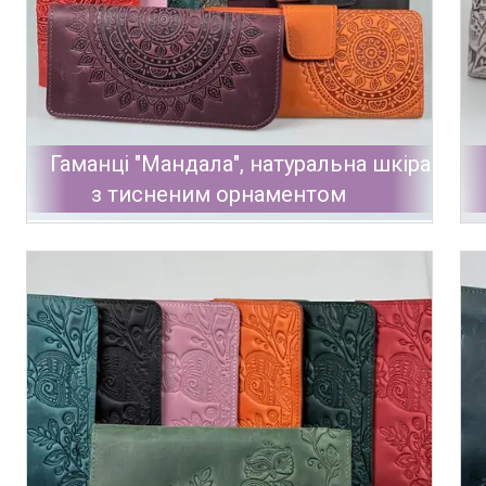
Гаманці "Мандала", натуральна шкіра
з тисненим орнаментом