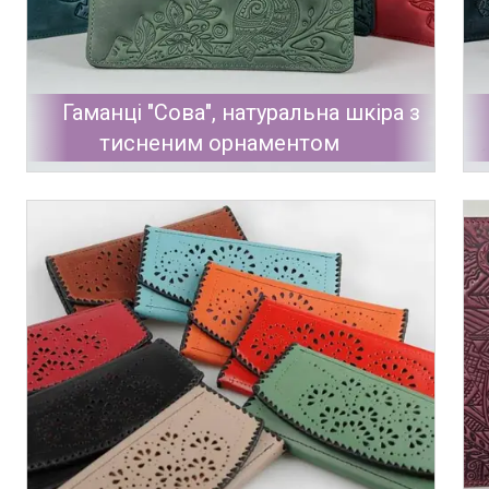
Гаманці "Сова", натуральна шкіра з
тисненим орнаментом