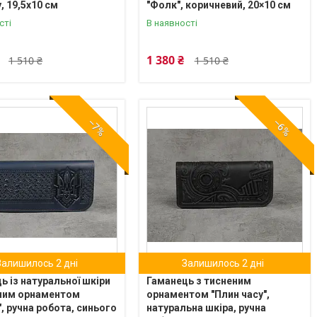
, 19,5х10 см
"Фолк", коричневий, 20×10 см
сті
В наявності
1 380 ₴
1 510 ₴
1 510 ₴
–7%
–6%
Залишилось 2 дні
Залишилось 2 дні
ь із натуральної шкіри
Гаманець з тисненим
еним орнаментом
орнаментом "Плин часу",
", ручна робота, синього
натуральна шкіра, ручна