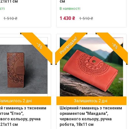
 21х11 см
см
сті
В наявності
1 430 ₴
1 510 ₴
1 510 ₴
Розпродаж!
–5%
–8%
Залишилось 2 дні
Залишилось 2 дні
й гаманець з тисненим
Шкіряний гаманець з тисненим
том "Етно",
орнаментом "Мандала",
вого кольору, ручна
червоного кольору, ручна
 21х11 см
робота, 18х11 см