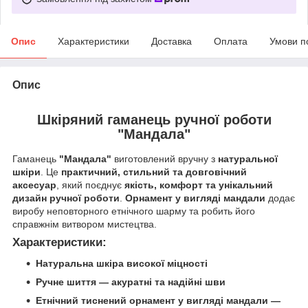
Опис
Характеристики
Доставка
Оплата
Умови п
Опис
Шкіряний гаманець ручної роботи
"Мандала"
Гаманець
"Мандала"
виготовлений вручну з
натуральної
шкіри
. Це
практичний, стильний та довговічний
аксесуар
, який поєднує
якість, комфорт та унікальний
дизайн ручної роботи
.
Орнамент у вигляді мандали
додає
виробу неповторного етнічного шарму та робить його
справжнім витвором мистецтва.
Характеристики:
Натуральна шкіра високої міцності
Ручне шиття — акуратні та надійні шви
Етнічний тиснений орнамент у вигляді мандали —