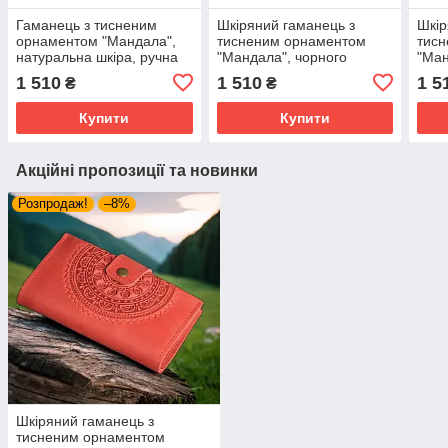
Гаманець з тисненим
Шкіряний гаманець з
Шкір
орнаментом "Мандала",
тисненим орнаментом
тис
натуральна шкіра, ручна
"Мандала", чорного
"Ман
робота, зеленого кольору,
кольору, ручна робота,
коль
1 510
1 510
1 5
₴
₴
20х10 см
21х11 см
21х1
Купити
Купити
Акційні пропозиції та новинки
Розпродаж!
–8%
Шкіряний гаманець з
тисненим орнаментом