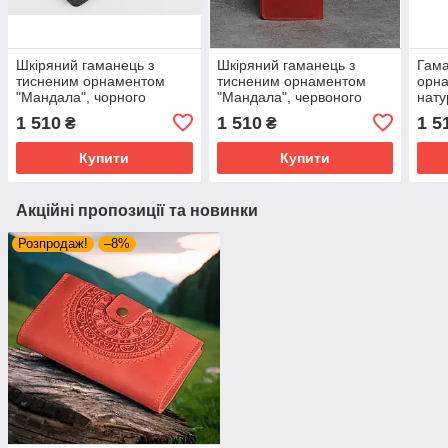
Шкіряний гаманець з
Шкіряний гаманець з
Гама
тисненим орнаментом
тисненим орнаментом
орна
"Мандала", чорного
"Мандала", червоного
нату
кольору, ручна робота,
кольору, ручна робота,
робо
1 510
1 510
1 5
₴
₴
21х11 см
21х11 см
20х1
Купити
Купити
Акційні пропозиції та новинки
Розпродаж!
–8%