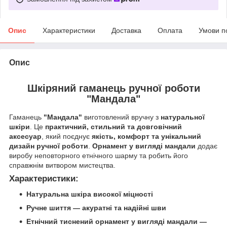
Опис
Характеристики
Доставка
Оплата
Умови п
Опис
Шкіряний гаманець ручної роботи
"Мандала"
Гаманець
"Мандала"
виготовлений вручну з
натуральної
шкіри
. Це
практичний, стильний та довговічний
аксесуар
, який поєднує
якість, комфорт та унікальний
дизайн ручної роботи
.
Орнамент у вигляді мандали
додає
виробу неповторного етнічного шарму та робить його
справжнім витвором мистецтва.
Характеристики:
Натуральна шкіра високої міцності
Ручне шиття — акуратні та надійні шви
Етнічний тиснений орнамент у вигляді мандали —