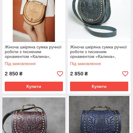
Жіноча шкіряна сумка ручної
Жіноча шкіряна сумка ручної
роботи з тисненим
роботи з тисненим
орнаментом «Калина»,
орнаментом «Калина»,
бежево-коричнева, з
зелена, з металевою ручкою,
Під замовлення
Під замовлення
металевою ручкою, 20×21×8
20×21×8 см
см
2 850
2 850
₴
₴
Купити
Купити