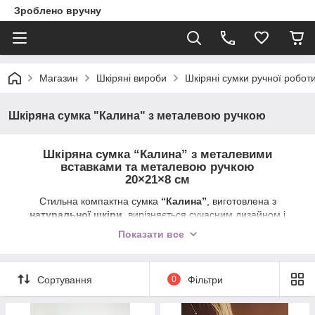
Зроблено вручну
Магазин
Шкіряні вироби
Шкіряні сумки ручної робот
Шкіряна сумка "Калина" з металевою ручкою
Шкіряна сумка “Калина” з металевими
вставками та металевою ручкою
20×21×8 см
Стильна компактна сумка
“Калина”
, виготовлена з
натуральної шкіри
, вирізняється сучасним дизайном і
елегантними
металевими вставками
, що додають виробу
Показати все
виразності та міцності. Зручна
металева ручка
робить сумку
практичною та надійною в щоденному використанні.
Завдяки
якісним матеріалам
і
ретельному ручному
Сортування
0
Фільтри
виконанню
, сумка прослужить довгі роки. Компактний розмір
20×21×8 см
робить її ідеальною для повсякденного
використання: всередині зручне відділення дозволяє