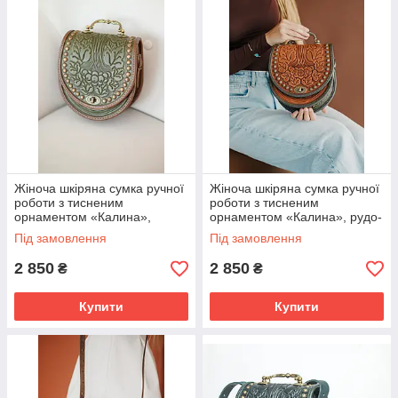
зберігати всі необхідні речі організовано та легко доступно.
Сумка
“Калина”
— це
стильний аксесуар
, який поєднує
елегантність
,
практичність
і
сучасний акцент металевих
деталей
. Вона чудово доповнює різні образи та стане
прекрасним подарунком
для себе або близьких.
Жіноча шкіряна сумка ручної
Жіноча шкіряна сумка ручної
роботи з тисненим
роботи з тисненим
орнаментом «Калина»,
орнаментом «Калина», рудо-
оливково-коричнева, з
оливкова, з металевою
Під замовлення
Під замовлення
металевою ручкою, 20×21×8
ручкою, 20×21×8 см
см
2 850
2 850
₴
₴
Купити
Купити