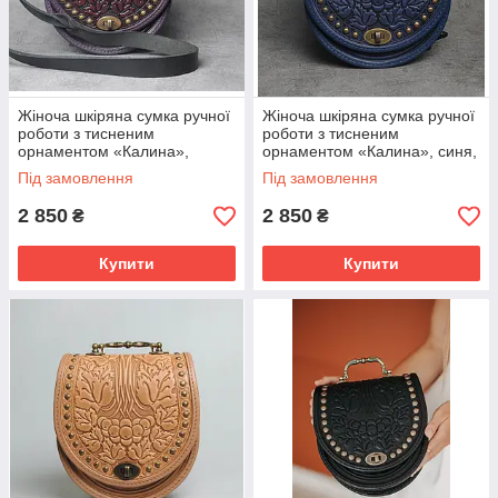
Жіноча шкіряна сумка ручної
Жіноча шкіряна сумка ручної
роботи з тисненим
роботи з тисненим
орнаментом «Калина»,
орнаментом «Калина», синя,
фіолетово-чорна, з
з металевою ручкою,
Під замовлення
Під замовлення
металевою ручкою, 20×21×8
20×21×8 см
см
2 850
2 850
₴
₴
Купити
Купити