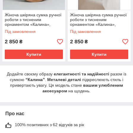
Жіноча шкіряна сумка ручної
Жіноча шкіряна сумка ручної
роботи з тисненим
роботи з тисненим
орнаментом «Калина»,
орнаментом «Калина»,
бежева, з металевою ручкою,
чорна, з металевою ручкою,
Під замовлення
Під замовлення
20×21×8 см
20×21×8 см
2 850
2 850
₴
₴
Купити
Купити
Додайте своєму образу
елегантності та надійності
разом із
сумкою
“Калина”
.
Металеві деталі
підкреслюють стиль і
привертають увагу. Ця модель стане
вашим улюбленим
аксесуаром
на щодень.
Про нас
100% позитивних з 62 відгуків за рік