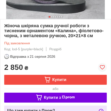
Жіноча шкіряна сумка ручної роботи з
тисненим орнаментом «Калина», фіолетово-
чорна, з металевою ручкою, 20×21×8 см
Під замовлення
Код: lod-5 [purple+black]
Роздріб
Відправка з
21 серпня 2026
2 850
₴
Купити
або
Купити з
Що таке купити з Пром?