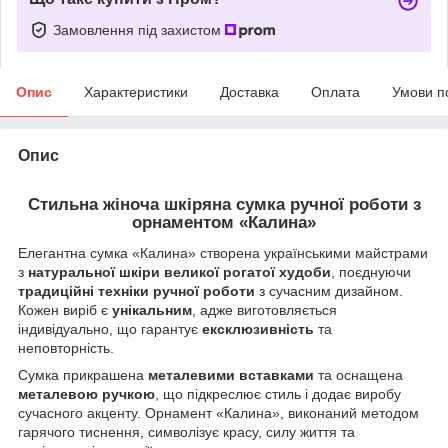
Замовлення під захистом
Опис
Характеристики
Доставка
Оплата
Умови п
Опис
Стильна жіноча шкіряна сумка ручної роботи з
орнаментом «Калина»
Елегантна сумка «Калина» створена українськими майстрами
з
натуральної шкіри великої рогатої худоби
, поєднуючи
традиційні техніки ручної роботи
з сучасним дизайном.
Кожен виріб є
унікальним
, адже виготовляється
індивідуально, що гарантує
ексклюзивність
та
неповторність.
Сумка прикрашена
металевими вставками
та оснащена
металевою ручкою
, що підкреслює стиль і додає виробу
сучасного акценту. Орнамент «Калина», виконаний методом
гарячого тиснення, символізує красу, силу життя та