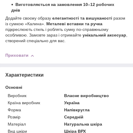
Виготовляється на замовлення 10–12 робочих
днів
Додайте своєму образу
елегантності та вишуканості
разом
із сумкою «Калина».
Металеві вставки та ручка
підкреслюють стиль і роблять сумку по-справжньому
особливою. Замовте зараз і отримайте
унікальний аксесуар
,
створений спеціально для вас.
Приховати
Характеристики
Основні
Виробник
Власне виробництво
Країна виробник
Україна
Форма
Напівкругла
Розмір
Середній
Матеріал
Натуральна шкіра
Вид шкіри
Шкіра ВРХ