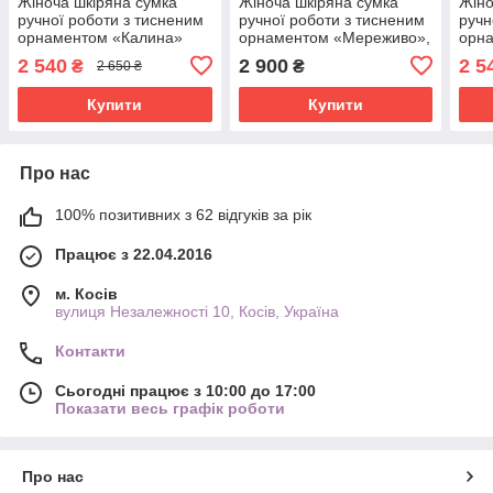
Жіноча шкіряна сумка
Жіноча шкіряна сумка
Жіно
ручної роботи з тисненим
ручної роботи з тисненим
ручн
орнаментом «Калина»
орнаментом «Мереживо»,
орн
бежево-чорна сумка з
рудого кольору 20*21*9 см
фіол
2 540
2 900
2 5
₴
₴
2 650 ₴
натуральної шкіри,
нату
20*21*8 см
20*2
Купити
Купити
Про нас
100% позитивних з 62 відгуків за рік
Працює з 22.04.2016
м. Косів
вулиця Незалежності 10, Косів, Україна
Контакти
Сьогодні працює з 10:00 до 17:00
Показати весь графік роботи
Про нас