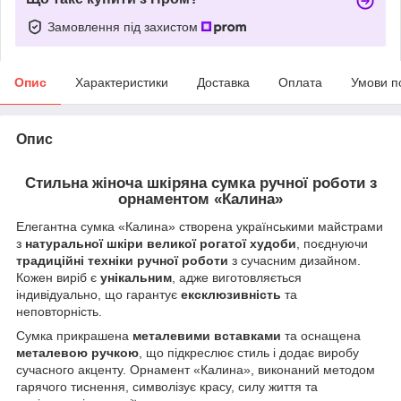
Замовлення під захистом
Опис
Характеристики
Доставка
Оплата
Умови п
Опис
Стильна жіноча шкіряна сумка ручної роботи з
орнаментом «Калина»
Елегантна сумка «Калина» створена українськими майстрами
з
натуральної шкіри великої рогатої худоби
, поєднуючи
традиційні техніки ручної роботи
з сучасним дизайном.
Кожен виріб є
унікальним
, адже виготовляється
індивідуально, що гарантує
ексклюзивність
та
неповторність.
Сумка прикрашена
металевими вставками
та оснащена
металевою ручкою
, що підкреслює стиль і додає виробу
сучасного акценту. Орнамент «Калина», виконаний методом
гарячого тиснення, символізує красу, силу життя та