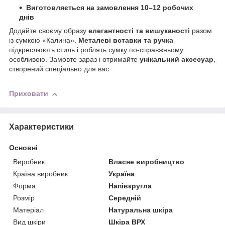
Виготовляється на замовлення 10–12 робочих
днів
Додайте своєму образу
елегантності та вишуканості
разом
із сумкою «Калина».
Металеві вставки та ручка
підкреслюють стиль і роблять сумку по-справжньому
особливою. Замовте зараз і отримайте
унікальний аксесуар
,
створений спеціально для вас.
Приховати
Характеристики
Основні
Виробник
Власне виробництво
Країна виробник
Україна
Форма
Напівкругла
Розмір
Середній
Матеріал
Натуральна шкіра
Вид шкіри
Шкіра ВРХ