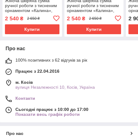
Жіноча шкіряна сумка
Жіноча шкіряна сумка
Жіно
ручної роботи з тисненим
ручної роботи з тисненим
ручн
орнаментом «Калина»,
орнаментом «Калина»,
орн
коричнево-зелена сумка з
м'ятно-зелена сумка з
рудо
2 540
2 540
2 9
₴
₴
2 650 ₴
2 650 ₴
натуральної шкіри,
натуральної шкіри,
20*21*8 см
20*21*8 см
Купити
Купити
Про нас
100% позитивних з 62 відгуків за рік
Працює з 22.04.2016
м. Косів
вулиця Незалежності 10, Косів, Україна
Контакти
Сьогодні працює з 10:00 до 17:00
Показати весь графік роботи
Про нас