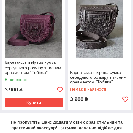
Ця сумка стане
стильним та практичним
аксесуаром
для будь-якого образу, поєднуючи
унікальний гуцульський декор
,
міцну
конструкцію
та
функціональні деталі
.
Карпатська шкіряна сумка
середнього розміру з тисним
орнаментом “Тобівка”
Карпатська шкіряна сумка
фіолетового кольору,
середнього розміру з тисним
В наявності
20х21х8 см
орнаментом “Тобівка”
коричневого кольору,
3 900
Немає в наявності
₴
20х21х8 см
3 900
₴
Купити
Не пропустіть шанс додати у свій образ стильний та
практичний аксесуар!
Ця сумка
ідеально підійде для