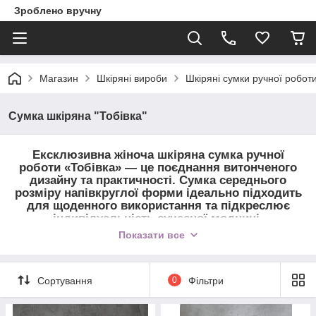
Зроблено вручну
Магазин
Шкіряні вироби
Шкіряні сумки ручної робот
Сумка шкіряна "Тобівка"
Ексклюзивна
жіноча шкіряна сумка ручної
роботи «Тобівка»
— це поєднання
витонченого
дизайну та практичності
. Сумка
середнього
розміру напівкруглої форми
ідеально підходить
для щоденного використання та підкреслює
індивідуальність сучасної модниці
.
Показати все
Виготовлена
вручну з натуральної шкіри
, сумка
відзначається
елегантністю та довговічністю
.
Усередині розташована
одна кишенька на
замочку
, а також
кишеня під клапаном
для
Сортування
0
Фільтри
швидкого доступу до необхідних дрібниць.
Зручний регульований плечовий ремінь
забезпечує комфортне носіння.