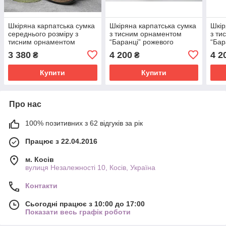
Шкіряна карпатська сумка
Шкіряна карпатська сумка
Шкір
середнього розміру з
з тисним орнаментом
з ти
тисним орнаментом
“Баранці” рожевого
“Бар
“Аркан” оливкового
кольору, 21х24х9 см
коль
3 380
4 200
4 2
₴
₴
кольору, 20х21х8 см
Купити
Купити
Про нас
100% позитивних з 62 відгуків за рік
Працює з 22.04.2016
м. Косів
вулиця Незалежності 10, Косів, Україна
Контакти
Сьогодні працює з 10:00 до 17:00
Показати весь графік роботи