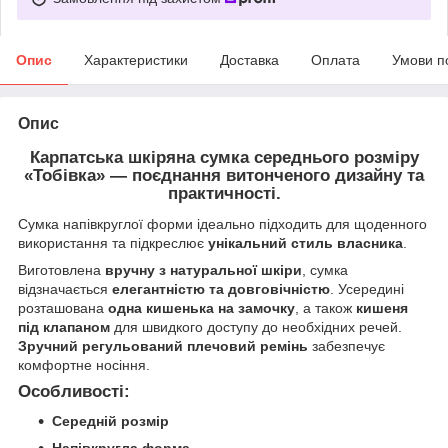
Опис
Характеристики
Доставка
Оплата
Умови п
Опис
Карпатська шкіряна сумка середнього розміру
«Тобівка» — поєднання витонченого дизайну та
практичності.
Сумка напівкруглої форми ідеально підходить для щоденного
використання та підкреслює
унікальний стиль власника
.
Виготовлена
вручну з натуральної шкіри
, сумка
відзначається
елегантністю та довговічністю
. Усередині
розташована
одна кишенька на замочку
, а також
кишеня
під клапаном
для швидкого доступу до необхідних речей.
Зручний регульований плечовий ремінь
забезпечує
комфортне носіння.
Особливості:
Середній розмір