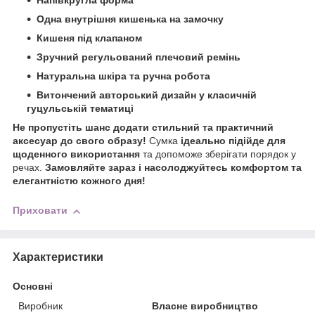
Напівкругла форма
Одна внутрішня кишенька на замочку
Кишеня під клапаном
Зручний регульований плечовий ремінь
Натуральна шкіра та ручна робота
Витончений авторський дизайн у класичній
гуцульській тематиці
Не пропустіть шанс додати стильний та практичний
аксесуар до свого образу!
Сумка
ідеально підійде для
щоденного використання
та допоможе зберігати порядок у
речах.
Замовляйте зараз і насолоджуйтесь комфортом та
елегантністю кожного дня!
Приховати
Характеристики
Основні
Виробник
Власне виробництво