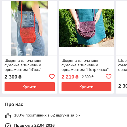
Шкіряна жіноча міні-
Шкіряна жіноча міні-
Шкір
сумочка з тисненим
сумочка з тисненим
сумо
орнаментом "В'язь"
орнаментом "Петриківка",
орна
червоного кольору,
фіолетового кольору,
синь
2 300
2 210
₴
₴
2 300 ₴
16×19×6 см
16×19×6 см
см
2 3
Купити
Купити
Про нас
100% позитивних з 62 відгуків за рік
Працює з 22.04.2016