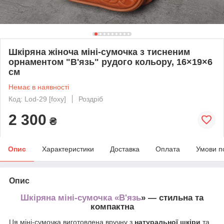
Шкіряна жіноча міні-сумочка з тисненим
орнаментом "В'язь" рудого кольору, 16×19×6
см
Немає в наявності
Код: Lod-29 [foxy]
Роздріб
2 300
₴
Опис
Характеристики
Доставка
Оплата
Умови п
Опис
Шкіряна міні-сумочка «В'язь
» — стильна та
компактна
Ця міні-сумочка виготовлена вручну з
натуральної шкіри
та