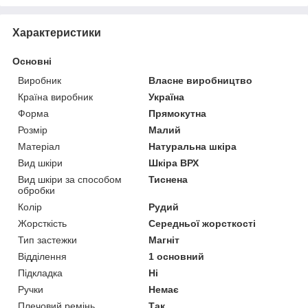
Характеристики
Основні
Виробник
Власне виробництво
Країна виробник
Україна
Форма
Прямокутна
Розмір
Малий
Матеріал
Натуральна шкіра
Вид шкіри
Шкіра ВРХ
Вид шкіри за способом
Тиснена
обробки
Колір
Рудий
Жорсткість
Середньої жорсткості
Тип застежки
Магніт
Відділення
1 основний
Підкладка
Ні
Ручки
Немає
Плечовий ремінь
Так