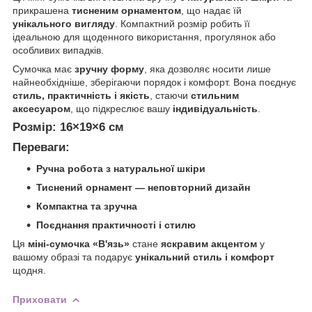
прикрашена
тисненим орнаментом
, що надає їй
унікального вигляду
. Компактний розмір робить її
ідеальною для щоденного використання, прогулянок або
особливих випадків.
Сумочка має
зручну форму
, яка дозволяє носити лише
найнеобхідніше, зберігаючи порядок і комфорт. Вона поєднує
стиль, практичність і якість
, стаючи
стильним
аксесуаром
, що підкреслює вашу
індивідуальність
.
Розмір:
16×19×6 см
Переваги:
Ручна робота з натуральної шкіри
Тиснений орнамент — неповторний дизайн
Компактна та зручна
Поєднання практичності і стилю
Ця
міні-сумочка «В'язь»
стане
яскравим акцентом
у
вашому образі та подарує
унікальний стиль і комфорт
щодня.
Приховати