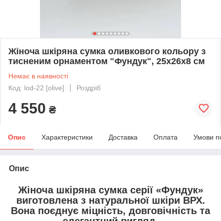
Жіноча шкіряна сумка оливкового кольору з
тисненим орнаментом "Фундук", 25х26х8 см
Немає в наявності
Код: lod-22 [olive]
Роздріб
4 550
₴
Опис
Характеристики
Доставка
Оплата
Умови п
Опис
Жіноча шкіряна сумка серії «Фундук»
виготовлена з
натуральної шкіри ВРХ
.
Вона поєднує
міцність, довговічність та
елегантний вигляд
.