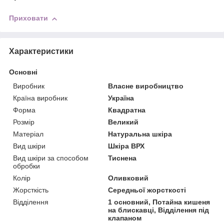
Приховати
Характеристики
Основні
Виробник
Власне виробництво
Країна виробник
Україна
Форма
Квадратна
Розмір
Великий
Матеріал
Натуральна шкіра
Вид шкіри
Шкіра ВРХ
Вид шкіри за способом
Тиснена
обробки
Колір
Оливковий
Жорсткість
Середньої жорсткості
Відділення
1 основний, Потайна кишеня
на блискавці, Відділення під
клапаном