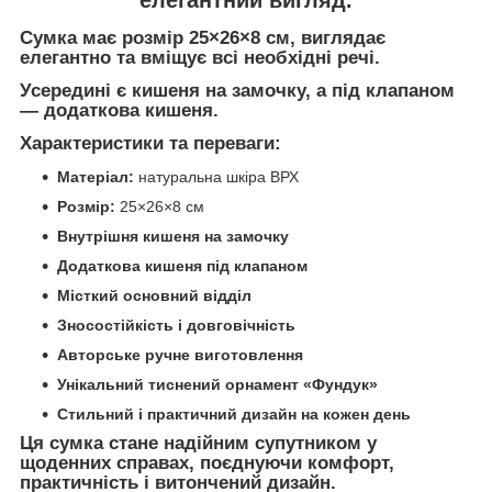
Сумка має
розмір 25×26×8 см
, виглядає
елегантно
та вміщує всі необхідні речі.
Усередині є
кишеня на замочку
, а під клапаном
—
додаткова кишеня
.
Характеристики та переваги:
Матеріал:
натуральна шкіра ВРХ
Розмір:
25×26×8 см
Внутрішня кишеня на замочку
Додаткова кишеня під клапаном
Місткий основний відділ
Зносостійкість і довговічність
Авторське ручне виготовлення
Унікальний тиснений орнамент «Фундук»
Стильний і практичний дизайн на кожен день
Ця сумка стане
надійним супутником у
щоденних справах
, поєднуючи
комфорт,
практичність і витончений дизайн
.