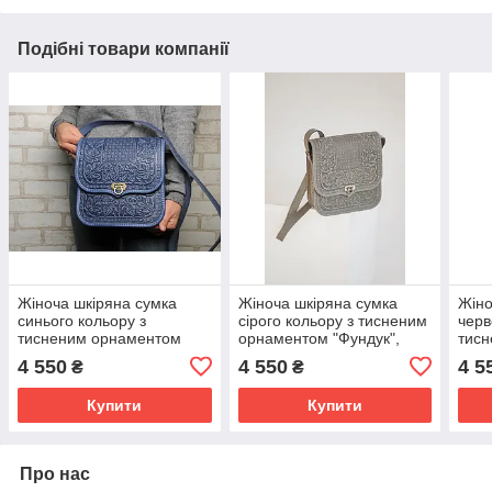
Подібні товари компанії
Жіноча шкіряна сумка
Жіноча шкіряна сумка
Жіно
синього кольору з
сірого кольору з тисненим
черв
тисненим орнаментом
орнаментом "Фундук",
тис
"Фундук", 25х26х8 см
25х26х8 см
"Фун
4 550
4 550
4 5
₴
₴
Купити
Купити
Про нас