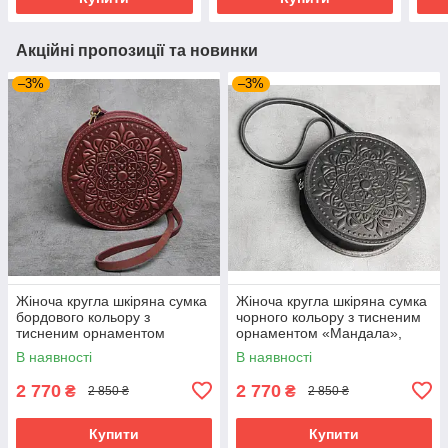
Акційні пропозиції та новинки
–3%
–3%
Жіноча кругла шкіряна сумка
Жіноча кругла шкіряна сумка
бордового кольору з
чорного кольору з тисненим
тисненим орнаментом
орнаментом «Мандала»,
«Мандала», діаметр 22 см
діаметр 22 см
В наявності
В наявності
2 770
2 770
₴
₴
2 850 ₴
2 850 ₴
Купити
Купити