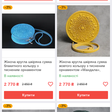
–3%
–3%
Жіноча кругла шкіряна сумка
Жіноча кругла шкіряна сумка
блакитного кольору з
жовтого кольору з тисненим
тисненим орнаментом
орнаментом «Мандала»,
«Мандала», діаметр 22 см
діаметр 22 см
В наявності
В наявності
2 770
2 770
₴
₴
2 850 ₴
2 850 ₴
Купити
Купити
–3%
–3%