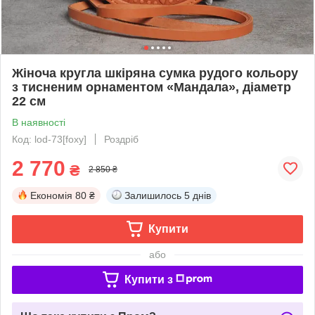
Жіноча кругла шкіряна сумка рудого кольору
з тисненим орнаментом «Мандала», діаметр
22 см
В наявності
Код: lod-73[foxy]
Роздріб
2 770
₴
2 850 ₴
Економія
80 ₴
Залишилось
5 днів
Купити
або
Купити з