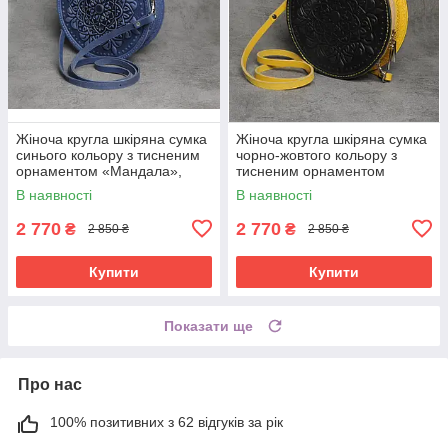
Жіноча кругла шкіряна сумка
Жіноча кругла шкіряна сумка
синього кольору з тисненим
чорно-жовтого кольору з
орнаментом «Мандала»,
тисненим орнаментом
діаметр 22 см
«Мандала», діаметр 22 см
В наявності
В наявності
2 770
2 770
₴
₴
2 850 ₴
2 850 ₴
Купити
Купити
Показати ще
Про нас
100% позитивних з 62 відгуків за рік