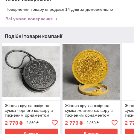
Повернення товару впродовж 14 днів за домовленістю
Всі умови повернення
Подібні товари компанії
Жіноча кругла шкіряна
Жіноча кругла шкіряна
Жіно
сумка чорного кольору з
сумка жовтого кольору з
сумк
тисненим орнаментом
тисненим орнаментом
тис
«Мандала», діаметр 22 см
«Мандала», діаметр 22 см
«Ман
2 770
2 770
2 7
₴
₴
2 850 ₴
2 850 ₴
Купити
Купити