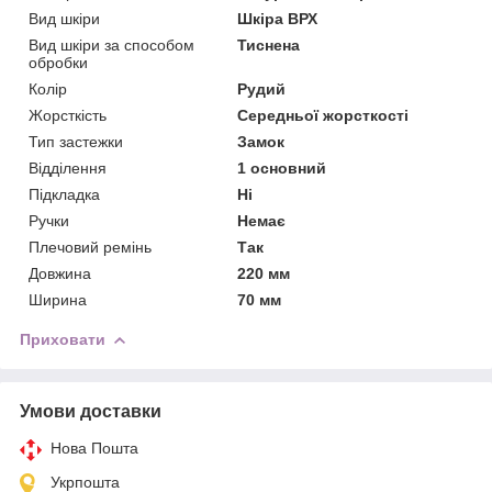
Вид шкіри
Шкіра ВРХ
Вид шкіри за способом
Тиснена
обробки
Колір
Рудий
Жорсткість
Середньої жорсткості
Тип застежки
Замок
Відділення
1 основний
Підкладка
Ні
Ручки
Немає
Плечовий ремінь
Так
Довжина
220 мм
Ширина
70 мм
Приховати
Умови доставки
Нова Пошта
Укрпошта