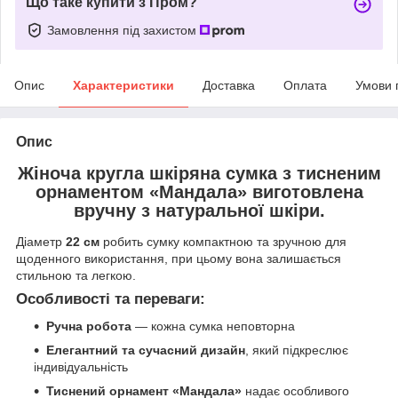
Що таке купити з Пром?
Замовлення під захистом
Опис
Характеристики
Доставка
Оплата
Умови 
Опис
Жіноча кругла шкіряна сумка з тисненим
орнаментом «Мандала»
виготовлена
вручну з
натуральної шкіри
.
Діаметр
22 см
робить сумку компактною та зручною для
щоденного використання, при цьому вона залишається
стильною та легкою.
Особливості та переваги:
Ручна робота
— кожна сумка неповторна
Елегантний та сучасний дизайн
, який підкреслює
індивідуальність
Тиснений орнамент «Мандала»
надає особливого