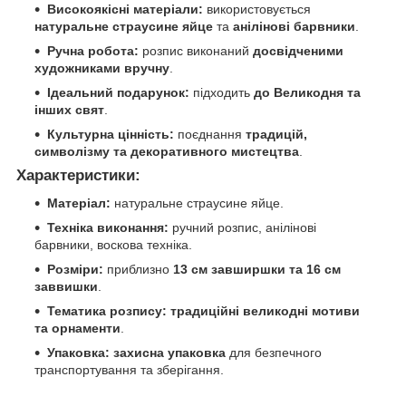
Високоякісні матеріали:
використовується
натуральне страусине яйце
та
анілінові барвники
.
Ручна робота:
розпис виконаний
досвідченими
художниками вручну
.
Ідеальний подарунок:
підходить
до Великодня та
інших свят
.
Культурна цінність:
поєднання
традицій,
символізму та декоративного мистецтва
.
Характеристики:
Матеріал:
натуральне страусине яйце.
Техніка виконання:
ручний розпис, анілінові
барвники, воскова техніка.
Розміри:
приблизно
13 см завширшки та 16 см
заввишки
.
Тематика розпису:
традиційні великодні мотиви
та орнаменти
.
Упаковка:
захисна упаковка
для безпечного
транспортування та зберігання.