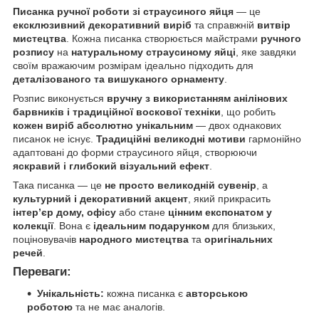
Писанка ручної роботи зі страусиного яйця
— це
ексклюзивний декоративний виріб
та справжній
витвір
мистецтва
. Кожна писанка створюється майстрами
ручного
розпису
на
натуральному страусиному яйці
, яке завдяки
своїм вражаючим розмірам ідеально підходить для
деталізованого та вишуканого орнаменту
.
Розпис виконується
вручну з використанням анілінових
барвників і традиційної воскової техніки
, що робить
кожен виріб абсолютно унікальним
— двох однакових
писанок не існує.
Традиційні великодні мотиви
гармонійно
адаптовані до форми страусиного яйця, створюючи
яскравий і глибокий візуальний ефект
.
Така писанка — це
не просто великодній сувенір
, а
культурний і декоративний акцент
, який прикрасить
інтер’єр дому, офісу
або стане
цінним експонатом у
колекції
. Вона є
ідеальним подарунком
для близьких,
поціновувачів
народного мистецтва
та
оригінальних
речей
.
Переваги:
Унікальність:
кожна писанка є
авторською
роботою
та не має аналогів.