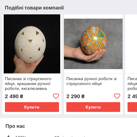
Подібні товари компанії
Писанка зі страусиного
Писанка ручної роботи зі
Писа
яйця, крашанки ручної
страусиного яйця
яйця
роботи, ексклюзивна
робо
велика біла писанка
вели
2 490
2 290
2 4
₴
₴
Купити
Купити
Про нас