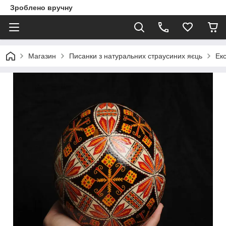
Зроблено вручну
Магазин
Писанки з натуральних страусиних яєць
Ек