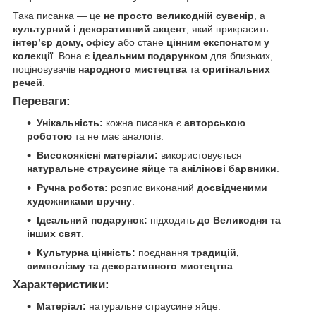
Така писанка — це
не просто великодній сувенір
, а
культурний і декоративний акцент
, який прикрасить
інтер’єр дому, офісу
або стане
цінним експонатом у
колекції
. Вона є
ідеальним подарунком
для близьких,
поціновувачів
народного мистецтва
та
оригінальних
речей
.
Переваги:
Унікальність:
кожна писанка є
авторською
роботою
та не має аналогів.
Високоякісні матеріали:
використовується
натуральне страусине яйце
та
анілінові барвники
.
Ручна робота:
розпис виконаний
досвідченими
художниками вручну
.
Ідеальний подарунок:
підходить
до Великодня та
інших свят
.
Культурна цінність:
поєднання
традицій,
символізму та декоративного мистецтва
.
Характеристики:
Матеріал:
натуральне страусине яйце.