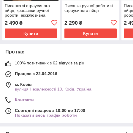
Писанка зі страусиного
Писанка ручної роботи зі
Писа
яйця, крашанки ручної
страусиного яйця
яйця
роботи, ексклюзивна
робо
велика біла писанка
вели
2 490
2 290
2 4
₴
₴
Купити
Купити
Про нас
100% позитивних з 62 відгуків за рік
Працює з 22.04.2016
м. Косів
вулиця Незалежності 10, Косів, Україна
Контакти
Сьогодні працює з 10:00 до 17:00
Показати весь графік роботи