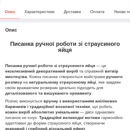
Опис
Характеристики
Доставка
Оплата
Умови п
Опис
Писанка ручної роботи зі страусиного
яйця
Писанка ручної роботи зі страусиного яйця
— це
ексклюзивний декоративний виріб
та справжній
витвір
мистецтва
. Кожна писанка створюється майстрами
ручного
розпису
на
натуральному страусиному яйці
, яке завдяки
своїм вражаючим розмірам ідеально підходить для
деталізованого та вишуканого орнаменту
.
Розпис виконується
вручну з використанням анілінових
барвників і традиційної воскової техніки
, що робить
кожен виріб абсолютно унікальним
— двох однакових
писанок не існує.
Традиційні великодні мотиви
гармонійно
адаптовані до форми страусиного яйця, створюючи
яскравий і глибокий візуальний ефект
.