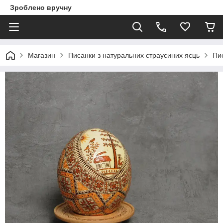
Зроблено вручну
Магазин
Писанки з натуральних страусиних яєць
Пис