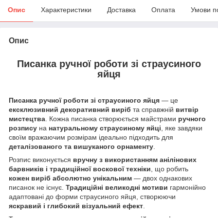
Опис
Характеристики
Доставка
Оплата
Умови п
Опис
Писанка ручної роботи зі страусиного
яйця
Писанка ручної роботи зі страусиного яйця
— це
ексклюзивний декоративний виріб
та справжній
витвір
мистецтва
. Кожна писанка створюється майстрами
ручного
розпису
на
натуральному страусиному яйці
, яке завдяки
своїм вражаючим розмірам ідеально підходить для
деталізованого та вишуканого орнаменту
.
Розпис виконується
вручну з використанням анілінових
барвників і традиційної воскової техніки
, що робить
кожен виріб абсолютно унікальним
— двох однакових
писанок не існує.
Традиційні великодні мотиви
гармонійно
адаптовані до форми страусиного яйця, створюючи
яскравий і глибокий візуальний ефект
.