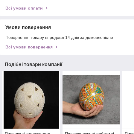
Всі умови оплати
Умови повернення
Повернення товару впродовж 14 днів за домовленістю
Всі умови повернення
Подібні товари компанії
Писанка зі страусиного
Писанка ручної роботи зі
Писа