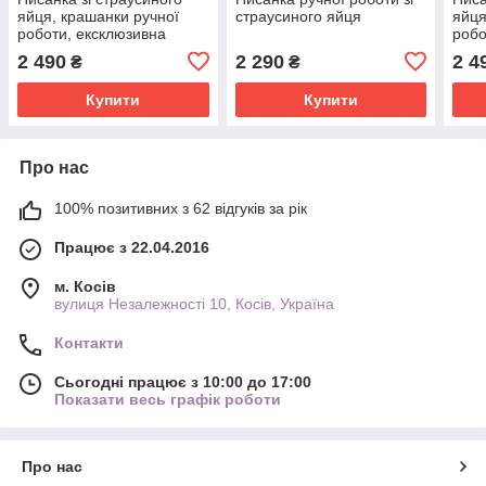
яйця, крашанки ручної
страусиного яйця
яйця
роботи, ексклюзивна
робо
велика біла писанка
вели
2 490
2 290
2 4
₴
₴
Купити
Купити
Про нас
100% позитивних з 62 відгуків за рік
Працює з 22.04.2016
м. Косів
вулиця Незалежності 10, Косів, Україна
Контакти
Сьогодні працює з 10:00 до 17:00
Показати весь графік роботи
Про нас