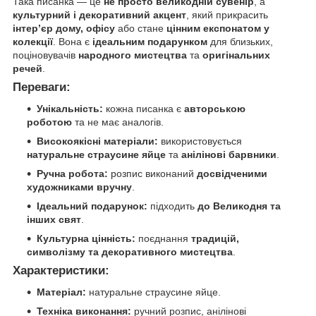
Така писанка — це
не просто великодній сувенір
, а
культурний і декоративний акцент
, який прикрасить
інтер’єр дому, офісу
або стане
цінним експонатом у
колекції
. Вона є
ідеальним подарунком
для близьких,
поціновувачів
народного мистецтва
та
оригінальних
речей
.
Переваги:
Унікальність:
кожна писанка є
авторською
роботою
та не має аналогів.
Високоякісні матеріали:
використовується
натуральне страусине яйце
та
анілінові барвники
.
Ручна робота:
розпис виконаний
досвідченими
художниками вручну
.
Ідеальний подарунок:
підходить
до Великодня та
інших свят
.
Культурна цінність:
поєднання
традицій,
символізму та декоративного мистецтва
.
Характеристики:
Матеріал:
натуральне страусине яйце.
Техніка виконання:
ручний розпис, анілінові