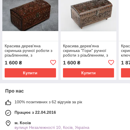
Красива дерев'яна
Красива дерев'яна
Крас
скринька ручної роботи з
скринька "Гори" ручної
скри
різьбленням, з
роботи з різьбленням, з
ключ
натурального дерева,
натурального дерева,
різь
1 600
1 600
1 8
₴
₴
21*11 см
21*11 см
нату
21*1
Купити
Купити
Про нас
100% позитивних з 62 відгуків за рік
Працює з 22.04.2016
м. Косів
вулиця Незалежності 10, Косів, Україна