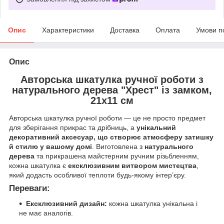
Опис
Характеристики
Доставка
Оплата
Умови п
Опис
Авторська шкатулка ручної роботи з
натурального дерева "Хрест" із замком,
21х11 см
Авторська шкатулка ручної роботи — це не просто предмет
для зберігання прикрас та дрібниць, а
унікальний
декоративний аксесуар, що створює атмосферу затишку
й стилю у вашому домі
. Виготовлена з
натурального
дерева
та прикрашена майстерним ручним різьбленням,
кожна шкатулка є
ексклюзивним витвором мистецтва
,
який додасть особливої теплоти будь‑якому інтер’єру.
Переваги:
Ексклюзивний дизайн:
кожна шкатулка унікальна і
не має аналогів.