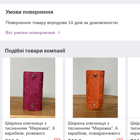
Умови повернення
Повернення товару впродовж 14 днів за домовленістю
Всі умови повернення
Подібні товари компанії
Шкіряна ключниця з
Шкіряна ключниця з
Шкір
тисненням "Мережка", 6
тисненням "Мережка", 6
тисн
карабінів, рожевого
карабінів, помаранчевого
кара
кольору, 13х7 см
кольору, 13х7 см
коль