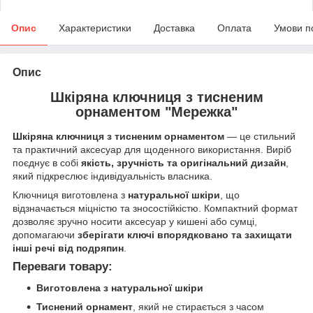
Опис
Характеристики
Доставка
Оплата
Умови п
Опис
Шкіряна ключниця з тисненим
орнаментом "Мережка"
Шкіряна ключниця з тисненим орнаментом
— це стильний
та практичний аксесуар для щоденного використання. Виріб
поєднує в собі
якість, зручність та оригінальний дизайн
,
який підкреслює індивідуальність власника.
Ключниця виготовлена з
натуральної шкіри
, що
відзначається міцністю та зносостійкістю. Компактний формат
дозволяє зручно носити аксесуар у кишені або сумці,
допомагаючи
зберігати ключі впорядковано та захищати
інші речі від подряпин
.
Переваги товару:
Виготовлена з натуральної шкіри
Тиснений орнамент
, який не стирається з часом