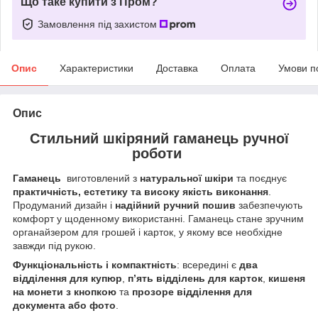
Що таке купити з Пром?
Замовлення під захистом
Опис
Характеристики
Доставка
Оплата
Умови п
Опис
Стильний шкіряний гаманець ручної
роботи
Гаманець
виготовлений з
натуральної шкіри
та поєднує
практичність, естетику та високу якість виконання
.
Продуманий дизайн і
надійний ручний пошив
забезпечують
комфорт у щоденному використанні. Гаманець стане зручним
органайзером для грошей і карток, у якому все необхідне
завжди під рукою.
Функціональність і компактність
: всередині є
два
відділення для купюр
,
п’ять відділень для карток
,
кишеня
на монети з кнопкою
та
прозоре відділення для
документа або фото
.