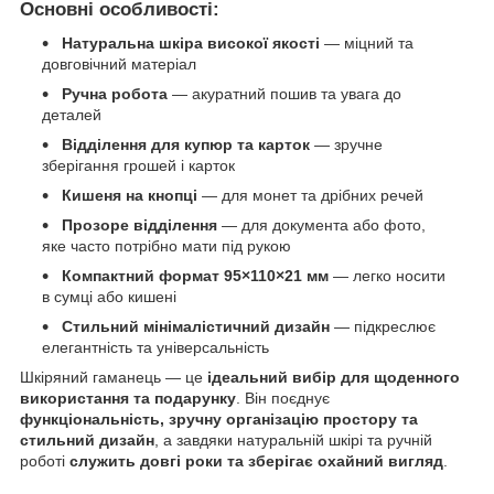
Основні особливості:
Натуральна шкіра високої якості
— міцний та
довговічний матеріал
Ручна робота
— акуратний пошив та увага до
деталей
Відділення для купюр та карток
— зручне
зберігання грошей і карток
Кишеня на кнопці
— для монет та дрібних речей
Прозоре відділення
— для документа або фото,
яке часто потрібно мати під рукою
Компактний формат 95×110×21 мм
— легко носити
в сумці або кишені
Стильний мінімалістичний дизайн
— підкреслює
елегантність та універсальність
Шкіряний гаманець — це
ідеальний вибір для щоденного
використання та подарунку
. Він поєднує
функціональність, зручну організацію простору та
стильний дизайн
, а завдяки натуральній шкірі та ручній
роботі
служить довгі роки та зберігає охайний вигляд
.