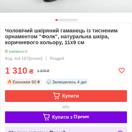
Чоловічий шкіряний гаманець із тисненим
орнаментом "Фолк", натуральна шкіра,
коричневого кольору, 11х9 см
В наявності
Код: lod-187[brown]
Роздріб
1 310
₴
1 370 ₴
Економія
60 ₴
Залишилось
4 дні
Купити
або
Купити з