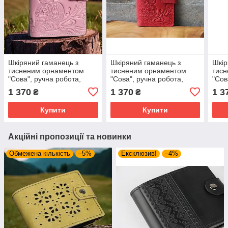
Шкіряний гаманець з
Шкіряний гаманець з
Шкір
тисненим орнаментом
тисненим орнаментом
тис
"Сова", ручна робота,
"Сова", ручна робота,
"Сов
натуральна шкіра,
натуральна шкіра,
нату
1 370
1 370
1 3
₴
₴
рожевого кольору, 10х11
червоного кольору, 10х11
зеле
см
см
см
Купити
Купити
Акційні пропозиції та новинки
Обмежена кількість
–5%
Ексклюзив!
–4%