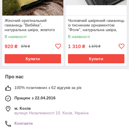
Жіночий оригінальний
Чоловічий шкіряний гаманець
гаманець "Вибійка",
із тисненим орнаментом
натуральна шкіра, жовтого
"Фолк", натуральна шкіра,
кольору, 11х9 см
чорного кольору, 11х9 см
В наявності
В наявності
920
1 310
₴
₴
970 ₴
1 370 ₴
Купити
Купити
Про нас
100% позитивних з 62 відгуків за рік
Працює з 22.04.2016
м. Косів
вулиця Незалежності 10, Косів, Україна
Контакти