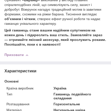
Орнамент
«Баранці»
виконаний у вигляді плавних
спіралеподібних ліній, що символізують силу, захист і
добробут. Візерунок нагадує традиційний мотив із завитими
формами, схожими на ріжки барана. Тиснення виглядає
об’ємним і чітким
, створює ефект ручної роботи та надає
гаманцю унікального характеру.
Цей гаманець стане вашим надійним супутником на
кожен день і підкреслить ваш стиль. Замовляйте зараз
— отримайте якісний аксесуар, який прослужить роками.
Поспішайте, поки є в наявності!
Приховати
Характеристики
Основні
Країна виробник
Україна
Тип
Гаманець подвійного
складання
Розташування
Горизонтальне
Матеріал
Натуральна шкіра