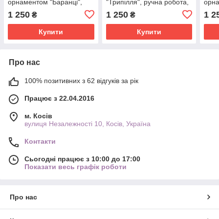
орнаментом "Баранці",
"Трипілля", ручна робота,
орна
ручна робота, синього
натуральна шкіра,
ручн
1 250
1 250
1 2
₴
₴
кольору , 20х10 см
рожевого кольору, 20х10
коль
см
Купити
Купити
Про нас
100% позитивних з 62 відгуків за рік
Працює з 22.04.2016
м. Косів
вулиця Незалежності 10, Косів, Україна
Контакти
Сьогодні працює з 10:00 до 17:00
Показати весь графік роботи
Про нас