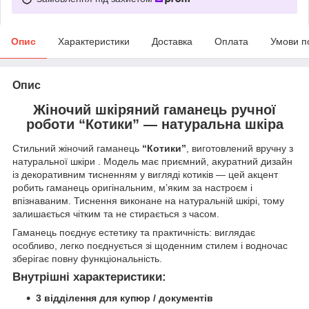
Опис
Характеристики
Доставка
Оплата
Умови п
Опис
Жіночий шкіряний гаманець ручної
роботи “Котики” — натуральна шкіра
Стильний жіночий гаманець
“Котики”
, виготовлений вручну з
натуральної шкіри . Модель має приємний, акуратний дизайн
із декоративним тисненням у вигляді котиків — цей акцент
робить гаманець оригінальним, м’яким за настроєм і
впізнаваним. Тиснення виконане на натуральній шкірі, тому
залишається чітким та не стирається з часом.
Гаманець поєднує естетику та практичність: виглядає
особливо, легко поєднується зі щоденним стилем і водночас
зберігає повну функціональність.
Внутрішні характеристики:
3 відділення для купюр / документів