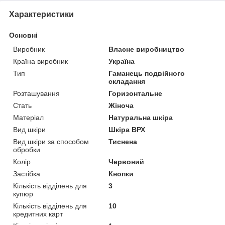
Характеристики
Основні
Виробник
Власне виробництво
Країна виробник
Україна
Тип
Гаманець подвійного
складання
Розташування
Горизонтальне
Стать
Жіноча
Матеріал
Натуральна шкіра
Вид шкіри
Шкіра ВРХ
Вид шкіри за способом
Тиснена
обробки
Колір
Червоний
Застібка
Кнопки
Кількість відділень для
3
купюр
Кількість відділень для
10
кредитних карт