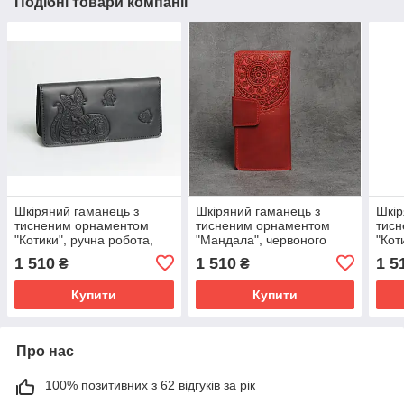
Подібні товари компанії
Шкіряний гаманець з
Шкіряний гаманець з
Шкір
тисненим орнаментом
тисненим орнаментом
тис
"Котики", ручна робота,
"Мандала", червоного
"Кот
чорного кольору, 20х10 см
кольору, ручна робота,
бузк
1 510
1 510
1 5
₴
₴
21х11 см
см
Купити
Купити
Про нас
100% позитивних з 62 відгуків за рік