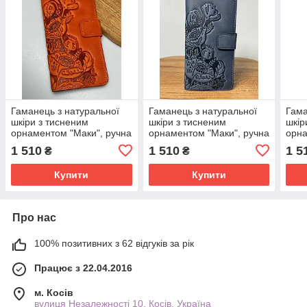
Гаманець з натуральної
Гаманець з натуральної
Гама
шкіри з тисненим
шкіри з тисненим
шкір
орнаментом "Маки", ручна
орнаментом "Маки", ручна
орна
робота, помаранчевого
робота, синього кольору,
робо
1 510
1 510
1 5
₴
₴
кольору, 21х11
21х11
21х1
Купити
Купити
Про нас
100% позитивних з 62 відгуків за рік
Працює з 22.04.2016
м. Косів
вулиця Незалежності 10, Косів, Україна