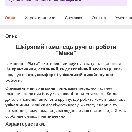
Опис
Характеристики
Доставка
Оплата
Умови п
Опис
Шкіряний гаманець ручної роботи
"Маки"
Гаманець
"Маки"
виготовлений вручну з натуральної шкіри.
Це
практичний, стильний та довговічний аксесуар
, який
поєднує
якість, комфорт і унікальний дизайн ручної
роботи
.
Орнамент
у вигляді маків прикрашає передню частину
гаманця, надаючи йому яскравості та витонченості. Кожна
деталь тиснення виконана вручну, що робить кожен гаманець
унікальним
. Макі символізують красу, життєву енергію та
натхнення, тому гаманець виглядає не лише стильно, а й має
особливе символічне значення.
Характеристики: