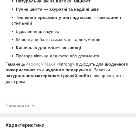
Натуральна шкіра високої міцності
Ручне шиття — акуратні та надійні шви
Тиснений орнамент у вигляді маків — яскравий і
стильний
Відділення для купюр
Кишені для банківських карт та документів
Кишенька для монет на кнопці
Прозоре віконце для фото або документа
Гаманець <
strong>"Маки"<
/strong> підходить для
щоденного
використання
та є
чудовим подарунком
. Завдяки
натуральним матеріалам і ручній роботі
він прослужить
довгі роки.
Приховати
Характеристики