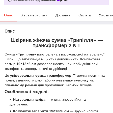
Опис
Характеристики
Доставка
Оплата
Умови п
Опис
Шкіряна жіноча сумка «Трипілля» —
трансформер 2 в 1
Сумка
«Трипілля»
виготовлена з високоякісної натуральної
шкіри, що забезпечує міцність і довговічність. Компактний
розмір
19×13×6 см
дозволяє носити найнеобхідніші речі —
телефон, гаманець, ключі та дрібниці.
Це
універсальна сумка‑трансформер
: її можна носити
на
поясі
, звільняючи руки, або як
невелику сумочку на
плечевому ремені
для прогулянок і міських виходів.
Особливості моделі:
Натуральна шкіра
— міцна, зносостійка та
довговічна.
Компактні габарити 19×13×6 см
— зручно носити