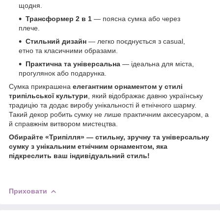
щодня.
Трансформер 2 в 1
— поясна сумка або через
плече.
Стильний дизайн
— легко поєднується з casual,
етно та класичними образами.
Практична та універсальна
— ідеальна для міста,
прогулянок або подарунка.
Сумка прикрашена
елегантним орнаментом у стилі
трипільської культури
, який відображає давню українську
традицію та додає виробу унікальності й етнічного шарму.
Такий декор робить сумку не лише практичним аксесуаром, а
й справжнім витвором мистецтва.
Обирайте «Трипілля» — стильну, зручну та універсальну
сумку з унікальним етнічним орнаментом, яка
підкреслить ваш індивідуальний стиль!
Приховати