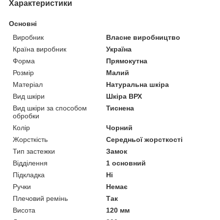
Характеристики
Основні
Виробник
Власне виробництво
Країна виробник
Україна
Форма
Прямокутна
Розмір
Малий
Матеріал
Натуральна шкіра
Вид шкіри
Шкіра ВРХ
Вид шкіри за способом
Тиснена
обробки
Колір
Чорний
Жорсткість
Середньої жорсткості
Тип застежки
Замок
Відділення
1 основний
Підкладка
Ні
Ручки
Немає
Плечовий ремінь
Так
Висота
120 мм