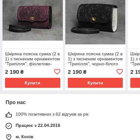
Шкіряна поясна сумка (2 в
Шкіряна поясна сумка (2 в
Шкір
1) з тисненим орнаментом
1) з тисненим орнаментом
1) з
"Трипілля", фіолетово-
"Трипілля", чорно-білого
"Три
чорного кольору, 19х13х6
кольору, 19х13х6 см
синь
2 190
2 190
2 1
₴
₴
см
см
Купити
Купити
Про нас
100% позитивних з 62 відгуків за рік
Працює з 22.04.2016
м. Косів