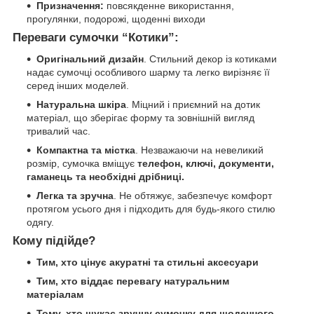
Призначення:
повсякденне використання,
прогулянки, подорожі, щоденні виходи
Переваги сумочки “Котики”:
Оригінальний дизайн
. Стильний декор із котиками
надає сумочці особливого шарму та легко вирізняє її
серед інших моделей.
Натуральна шкіра
. Міцний і приємний на дотик
матеріал, що зберігає форму та зовнішній вигляд
тривалий час.
Компактна та містка
. Незважаючи на невеликий
розмір, сумочка вміщує
телефон, ключі, документи,
гаманець та необхідні дрібниці.
Легка та зручна
. Не обтяжує, забезпечує комфорт
протягом усього дня і підходить для будь-якого стилю
одягу.
Кому підійде?
Тим, хто цінує акуратні та стильні аксесуари
Тим, хто віддає перевагу натуральним
матеріалам
Тому, хто шукає зручну сумочку для щоденного