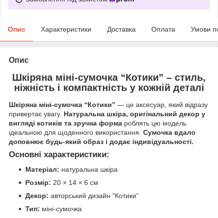
Опис
Характеристики
Доставка
Оплата
Умови п
Опис
Шкіряна міні-сумочка “Котики” – стиль,
ніжність і компактність у кожній деталі
Шкіряна міні-сумочка “Котики”
— це аксесуар, який відразу
привертає увагу.
Натуральна шкіра, оригінальний декор у
вигляді котиків та зручна форма
роблять цю модель
ідеальною для щоденного використання.
Сумочка вдало
доповнює будь-який образ і додає індивідуальності.
Основні характеристики:
Матеріал:
натуральна шкіра
Розмір:
20 × 14 × 6 см
Декор:
авторський дизайн “Котики”
Тип:
міні-сумочка