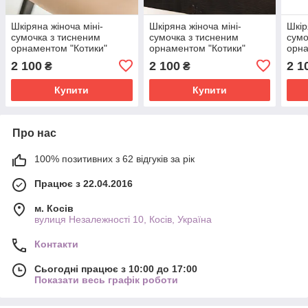
Шкіряна жіноча міні-
Шкіряна жіноча міні-
Шкір
сумочка з тисненим
сумочка з тисненим
сумо
орнаментом "Котики"
орнаментом "Котики"
орна
коричневого кольору,
червоного кольору,
рудо
2 100
2 100
2 1
₴
₴
20×14×6 см
20×14×6 см
см
Купити
Купити
Про нас
100% позитивних з 62 відгуків за рік
Працює з 22.04.2016
м. Косів
вулиця Незалежності 10, Косів, Україна
Контакти
Сьогодні працює з 10:00 до 17:00
Показати весь графік роботи