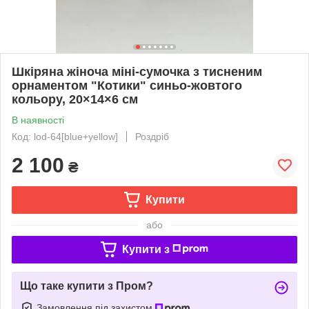
Шкіряна жіноча міні-сумочка з тисненим
орнаментом "Котики" синьо-жовтого
кольору, 20×14×6 см
В наявності
Код: lod-64[blue+yellow]
Роздріб
2 100
₴
Купити
або
Купити з
Що таке купити з Пром?
Замовлення під захистом