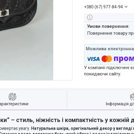
+380 (67) 977-84-94
повернення товару п
У компанії підключені е
покидаючи сайту.
арактеристики
Інформація д
ки” – стиль, ніжність і компактність у кожній 
привертає увагу.
Натуральна шкіра, оригінальний декор у вигляді
Сумочка вдало доповнює будь-який образ і додає індивідуальн