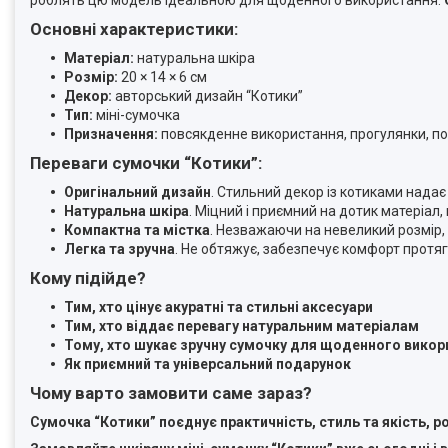
Основні характеристики:
Матеріал:
натуральна шкіра
Розмір:
20 × 14 × 6 см
Декор:
авторський дизайн “Котики”
Тип:
міні-сумочка
Призначення:
повсякденне використання, прогулянки, п
Переваги сумочки “Котики”:
Оригінальний дизайн
. Стильний декор із котиками надає
Натуральна шкіра
. Міцний і приємний на дотик матеріал,
Компактна та містка
. Незважаючи на невеликий розмір,
Легка та зручна
. Не обтяжує, забезпечує комфорт протяг
Кому підійде?
Тим, хто цінує акуратні та стильні аксесуари
Тим, хто віддає перевагу натуральним матеріалам
Тому, хто шукає зручну сумочку для щоденного викор
Як приємний та універсальний подарунок
Чому варто замовити саме зараз?
Сумочка “Котики” поєднує практичність, стиль та якість, 