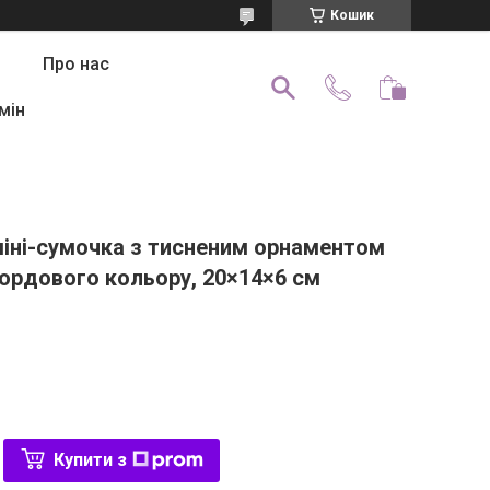
Кошик
Про нас
мін
міні-сумочка з тисненим орнаментом
бордового кольору, 20×14×6 см
]
Купити з