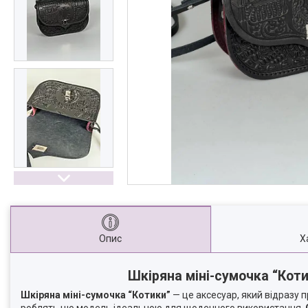
Опис
Х
Шкіряна міні-сумочка “Коти
Шкіряна міні-сумочка “Котики”
— це аксесуар, який відразу 
роблять цю модель ідеальною для щоденного використання.