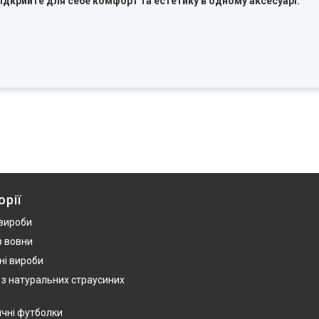
відкрийте для себе комфорт та естетику в одному аксесуарі.
орії
 вироби
з вовни
ні вироби
 з натуральних страусиних
ичні футболки