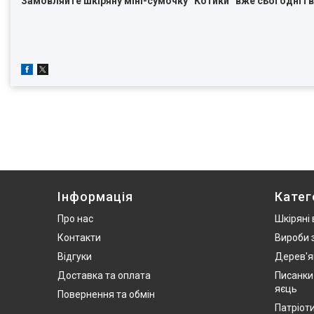
Замовляйте шкіряну міні-сумочку “Котики” вже сьогодні і 
Інформація
Катег
Про нас
Шкіряні
Контакти
Вироби 
Відгуки
Дерев'я
Доставка та оплата
Писанки
яєць
Повернення та обмін
Патріот