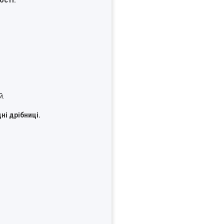
й.
ні дрібниці.