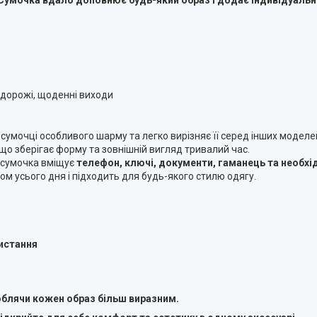
одорожі, щоденні виходи
 сумочці особливого шарму та легко вирізняє її серед інших моделе
 що зберігає форму та зовнішній вигляд тривалий час.
 сумочка вміщує
телефон, ключі, документи, гаманець та необхід
ом усього дня і підходить для будь-якого стилю одягу.
истання
роблячи кожен образ більш виразним.