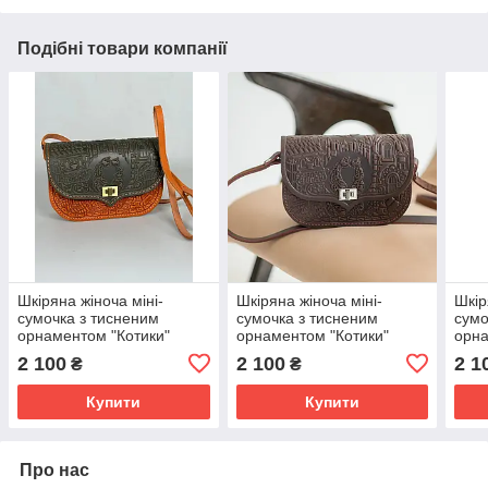
Подібні товари компанії
Шкіряна жіноча міні-
Шкіряна жіноча міні-
Шкір
сумочка з тисненим
сумочка з тисненим
сумо
орнаментом "Котики"
орнаментом "Котики"
орна
оливково-рудого кольору,
коричневого кольору,
черв
2 100
2 100
2 1
₴
₴
20×14×6 см
20×14×6 см
20×
Купити
Купити
Про нас