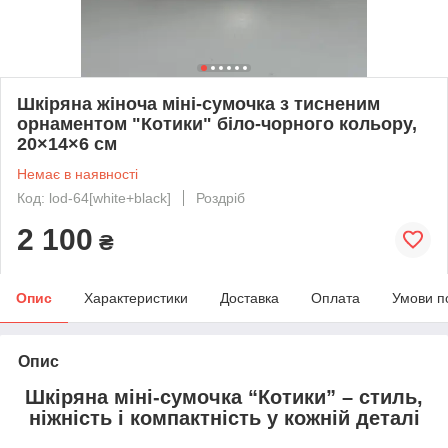
Шкіряна жіноча міні-сумочка з тисненим
орнаментом "Котики" біло-чорного кольору,
20×14×6 см
Немає в наявності
Код: lod-64[white+black]
Роздріб
2 100
₴
Опис
Характеристики
Доставка
Оплата
Умови п
Опис
Шкіряна міні-сумочка “Котики” – стиль,
ніжність і компактність у кожній деталі