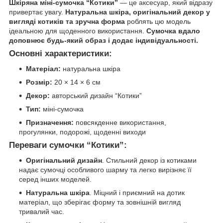
Шкіряна міні-сумочка “Котики”
— це аксесуар, який відразу
привертає увагу.
Натуральна шкіра, оригінальний декор у
вигляді котиків та зручна форма
роблять цю модель
ідеальною для щоденного використання.
Сумочка вдало
доповнює будь-який образ і додає індивідуальності.
Основні характеристики:
Матеріал:
натуральна шкіра
Розмір:
20 × 14 × 6 см
Декор:
авторський дизайн “Котики”
Тип:
міні-сумочка
Призначення:
повсякденне використання,
прогулянки, подорожі, щоденні виходи
Переваги сумочки “Котики”:
Оригінальний дизайн
. Стильний декор із котиками
надає сумочці особливого шарму та легко вирізняє її
серед інших моделей.
Натуральна шкіра
. Міцний і приємний на дотик
матеріал, що зберігає форму та зовнішній вигляд
тривалий час.