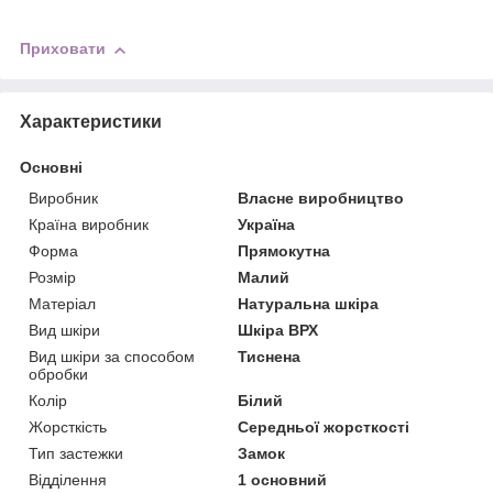
Приховати
Характеристики
Основні
Виробник
Власне виробництво
Країна виробник
Україна
Форма
Прямокутна
Розмір
Малий
Матеріал
Натуральна шкіра
Вид шкіри
Шкіра ВРХ
Вид шкіри за способом
Тиснена
обробки
Колір
Білий
Жорсткість
Середньої жорсткості
Тип застежки
Замок
Відділення
1 основний