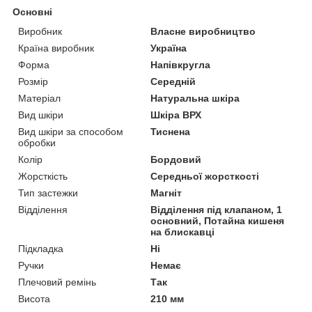
Основні
Виробник
Власне виробництво
Країна виробник
Україна
Форма
Напівкругла
Розмір
Середній
Матеріал
Натуральна шкіра
Вид шкіри
Шкіра ВРХ
Вид шкіри за способом
Тиснена
обробки
Колір
Бордовий
Жорсткість
Середньої жорсткості
Тип застежки
Магніт
Відділення
Відділення під клапаном, 1
основний, Потайна кишеня
на блискавці
Підкладка
Ні
Ручки
Немає
Плечовий ремінь
Так
Висота
210 мм