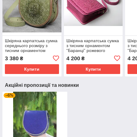
Шкіряна карпатська сумка
Шкіряна карпатська сумка
Шкір
середнього розміру з
з тисним орнаментом
з ти
тисним орнаментом
“Баранці” рожевого
“Бар
“Аркан” оливкового
кольору, 21х24х9 см
коль
3 380
4 200
4 2
₴
₴
кольору, 20х21х8 см
Купити
Купити
Акційні пропозиції та новинки
–6%