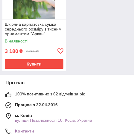
Шкіряна карпатська сумка
середнього розміру з тисним
орнаментом “Аркан”
ультрамаринового кольору,
В наявності
20х21х8 см
3 180
₴
3 380 ₴
Купити
Про нас
100% позитивних з 62 відгуків за рік
Працює з 22.04.2016
м. Косів
вулиця Незалежності 10, Косів, Україна
Контакти