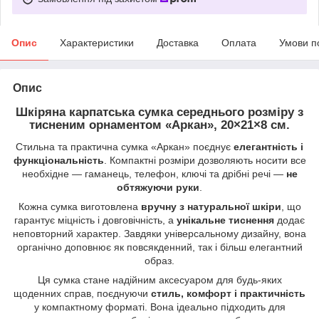
Опис
Характеристики
Доставка
Оплата
Умови п
Опис
Шкіряна карпатська сумка середнього розміру з
тисненим орнаментом «Аркан», 20×21×8 см.
Стильна та практична сумка «Аркан» поєднує
елегантність і
функціональність
. Компактні розміри дозволяють носити все
необхідне — гаманець, телефон, ключі та дрібні речі —
не
обтяжуючи руки
.
Кожна сумка виготовлена
вручну з натуральної шкіри
, що
гарантує міцність і довговічність, а
унікальне тиснення
додає
неповторний характер. Завдяки універсальному дизайну, вона
органічно доповнює як повсякденний, так і більш елегантний
образ.
Ця сумка стане надійним аксесуаром для будь-яких
щоденних справ, поєднуючи
стиль, комфорт і практичність
у компактному форматі. Вона ідеально підходить для