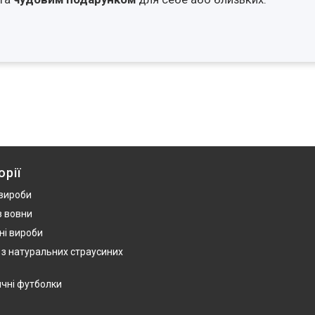
орії
 вироби
з вовни
ні вироби
 з натуральних страусиних
ичні футболки