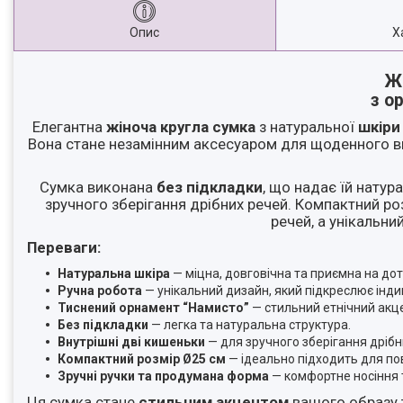
Опис
Х
Ж
з о
Елегантна
жіноча кругла сумка
з натуральної
шкіри
Вона стане незамінним аксесуаром для щоденного ви
Сумка виконана
без підкладки
, що надає їй натур
зручного зберігання дрібних речей. Компактний ро
речей, а унікальн
Переваги:
Натуральна шкіра
— міцна, довговічна та приємна на дот
Ручна робота
— унікальний дизайн, який підкреслює інди
Тиснений орнамент “Намисто”
— стильний етнічний акце
Без підкладки
— легка та натуральна структура.
Внутрішні дві кишеньки
— для зручного зберігання дрібн
Компактний розмір Ø25 см
— ідеально підходить для по
Зручні ручки та продумана форма
— комфортне носіння т
Ця сумка стане
стильним акцентом
вашого образу