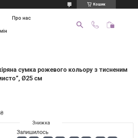
Кошик
Про нас
мін
кіряна сумка рожевого кольору з тисненим
исто”, Ø25 см
 ₴
Залишилось