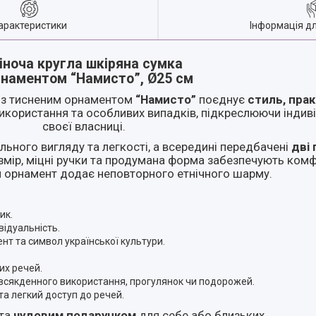
арактеристики
Інформація д
іноча кругла шкіряна сумка
рнаментом “Намисто”, Ø25 см
з тисненим орнаментом
“Намисто”
поєднує
стиль, прак
користання та особливих випадків, підкреслюючи індиві
своєї власниці.
ального вигляду та легкості, а всередині передбачені
дві
змір, міцні ручки та продумана форма забезпечують комф
ий орнамент додає неповторного етнічного шарму.
ик.
відуальність.
нт та символ української культури.
их речей.
всякденного використання, прогулянок чи подорожей.
а легкий доступ до речей.
 та
чудовим подарунком
для себе або близьких.