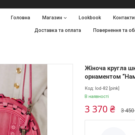
Головна
Магазин
Lookbook
Контакти
Доставка та оплата
Повернення та об
Жіноча кругла ш
орнаментом “Нам
Код:
lod-82 [pink]
В наявності
3 370 ₴
3 450