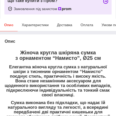
Що таке купити з Пром?
Замовлення під захистом
Опис
Характеристики
Доставка
Оплата
Умови п
Опис
Жіноча кругла шкіряна сумка
з орнаментом “Намисто”, Ø25 см
Елегантна
жіноча кругла сумка
з натуральної
шкіри
з тисненим орнаментом
“Намисто”
поєднує
стиль, практичність і високу якість
.
Вона стане незамінним аксесуаром для
щоденного використання та особливих випадків,
підкреслюючи індивідуальність та тонкий смак
своєї власниці.
Сумка виконана
без підкладки
, що надає їй
натурального вигляду та легкості, а всередині
передбачені
дві практичні кишеньки
для