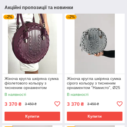
Акційні пропозиції та новинки
–2%
–2%
Жіноча кругла шкіряна сумка
Жіноча кругла шкіряна сумка
фіолетового кольору з
сірого кольору з тисненим
тисненим орнаментом
орнаментом “Намисто”, Ø25
“Намисто”, Ø25 см
см
В наявності
В наявності
3 370
3 370
₴
₴
3 450 ₴
3 450 ₴
Купити
Купити