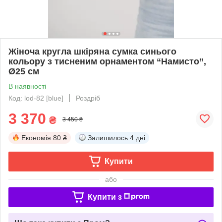
Жіноча кругла шкіряна сумка синього
кольору з тисненим орнаментом “Намисто”,
Ø25 см
В наявності
Код: lod-82 [blue]
Роздріб
3 370
₴
3 450 ₴
Економія
80 ₴
Залишилось
4 дні
Купити
або
Купити з