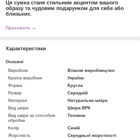
Ця сумка стане
стильним акцентом
вашого
образу та
чудовим подарунком
для себе або
близьких.
Приховати
Характеристики
Основні
Виробник
Власне виробництво
Країна виробник
Україна
Форма
Кругла
Розмір
Середній
Матеріал
Натуральна шкіра
Вид шкіри
Шкіра ВРХ
Вид шкіри за способом
Тиснена
обробки
Колір
Синій
Жорсткість
Середньої жорсткості