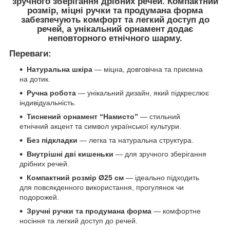
зручного зберігання дрібних речей. Компактний
розмір, міцні ручки та продумана форма
забезпечують комфорт та легкий доступ до
речей, а унікальний орнамент додає
неповторного етнічного шарму.
Переваги:
Натуральна шкіра
— міцна, довговічна та приємна
на дотик.
Ручна робота
— унікальний дизайн, який підкреслює
індивідуальність.
Тиснений орнамент “Намисто”
— стильний
етнічний акцент та символ української культури.
Без підкладки
— легка та натуральна структура.
Внутрішні дві кишеньки
— для зручного зберігання
дрібних речей.
Компактний розмір Ø25 см
— ідеально підходить
для повсякденного використання, прогулянок чи
подорожей.
Зручні ручки та продумана форма
— комфортне
носіння та легкий доступ до речей.