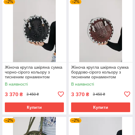
–2%
–2%
Жіноча кругла шкіряна сумка
Жіноча кругла шкіряна сумка
чорно-сірого кольору з
бордово-сірого кольору з
тисненим орнаментом
тисненим орнаментом
“Намисто”, Ø25 см
“Намисто”, Ø25 см
В наявності
В наявності
3 370
3 370
₴
₴
3 450 ₴
3 450 ₴
Купити
Купити
–2%
–2%