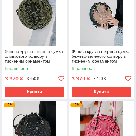
Жіноча кругла шкіряна сумка
Жіноча кругла шкіряна сумка
оливкового кольору з
бежево-зеленого кольору з
тисненим орнаментом
тисненим орнаментом
“Намисто”, Ø25 см
“Намисто”, Ø25 см
В наявності
В наявності
3 370
3 370
₴
₴
3 450 ₴
3 450 ₴
Купити
Купити
–2%
–2%