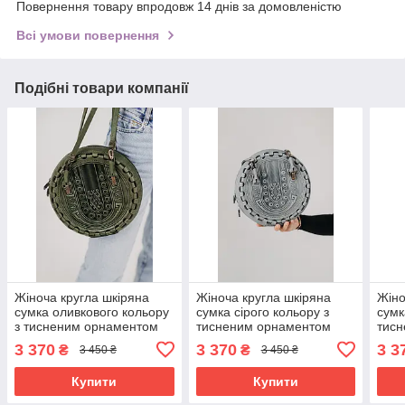
Повернення товару впродовж 14 днів за домовленістю
Всі умови повернення
Подібні товари компанії
Жіноча кругла шкіряна
Жіноча кругла шкіряна
Жіно
сумка оливкового кольору
сумка сірого кольору з
сумк
з тисненим орнаментом
тисненим орнаментом
тис
“Намисто”, Ø25 см
“Намисто”, Ø25 см
“Нам
3 370
3 370
3 3
₴
₴
3 450 ₴
3 450 ₴
Купити
Купити