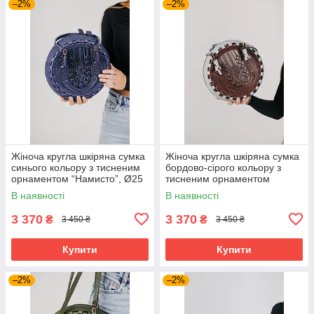
–2%
–2%
Жіноча кругла шкіряна сумка
Жіноча кругла шкіряна сумка
синього кольору з тисненим
бордово-сірого кольору з
орнаментом “Намисто”, Ø25
тисненим орнаментом
см
“Намисто”, Ø25 см
В наявності
В наявності
3 370
3 370
₴
₴
3 450 ₴
3 450 ₴
Купити
Купити
–2%
–2%