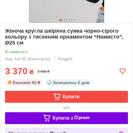
Жіноча кругла шкіряна сумка чорно-сірого
кольору з тисненим орнаментом “Намисто”,
Ø25 см
В наявності
Код: lod-82 [black+gray]
Роздріб
3 370
₴
3 450 ₴
Економія
80 ₴
Залишилось
6 днів
Купити
або
Купити з