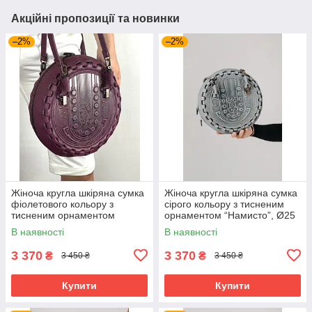
Акційні пропозиції та новинки
–2%
–2%
Жіноча кругла шкіряна сумка
Жіноча кругла шкіряна сумка
фіолетового кольору з
сірого кольору з тисненим
тисненим орнаментом
орнаментом “Намисто”, Ø25
“Намисто”, Ø25 см
см
В наявності
В наявності
3 370
3 370
₴
₴
3 450 ₴
3 450 ₴
Купити
Купити