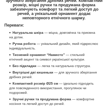
зручного зберігання дрібних речей. Компактний
розмір, міцні ручки та продумана форма
забезпечують комфорт та легкий доступ до
речей, а унікальний орнамент додає
неповторного етнічного шарму.
Переваги:
Натуральна шкіра
— міцна, довговічна та приємна
на дотик.
Ручна робота
— унікальний дизайн, який підкреслює
індивідуальність.
Тиснений орнамент “Намисто”
— стильний
етнічний акцент та символ української культури.
Без підкладки
— легка та натуральна структура.
Внутрішні дві кишеньки
— для зручного зберігання
дрібних речей.
Компактний розмір Ø25 см
— ідеально підходить
для повсякденного використання, прогулянок чи
подорожей.
Зручні ручки та продумана форма
— комфортне
носіння та легкий доступ до речей.