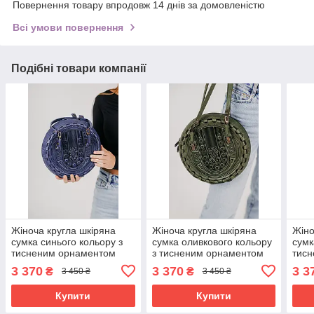
Повернення товару впродовж 14 днів за домовленістю
Всі умови повернення
Подібні товари компанії
Жіноча кругла шкіряна
Жіноча кругла шкіряна
Жіно
сумка синього кольору з
сумка оливкового кольору
сумк
тисненим орнаментом
з тисненим орнаментом
тис
“Намисто”, Ø25 см
“Намисто”, Ø25 см
“Нам
3 370
3 370
3 3
₴
₴
3 450 ₴
3 450 ₴
Купити
Купити