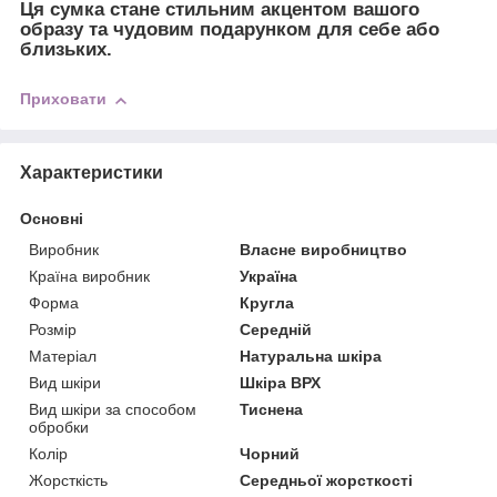
Ця сумка стане
стильним акцентом
вашого
образу та
чудовим подарунком
для себе або
близьких.
Приховати
Характеристики
Основні
Виробник
Власне виробництво
Країна виробник
Україна
Форма
Кругла
Розмір
Середній
Матеріал
Натуральна шкіра
Вид шкіри
Шкіра ВРХ
Вид шкіри за способом
Тиснена
обробки
Колір
Чорний
Жорсткість
Середньої жорсткості