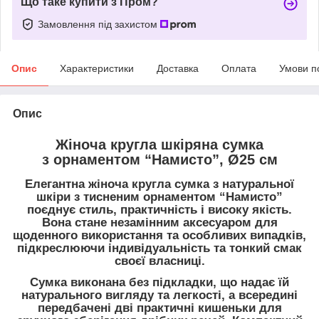
Що таке купити з Пром?
Замовлення під захистом
Опис
Характеристики
Доставка
Оплата
Умови п
Опис
Жіноча кругла шкіряна сумка
з орнаментом “Намисто”, Ø25 см
Елегантна
жіноча кругла сумка
з натуральної
шкіри
з тисненим орнаментом
“Намисто”
поєднує
стиль, практичність і високу якість
.
Вона стане незамінним аксесуаром для
щоденного використання та особливих випадків,
підкреслюючи індивідуальність та тонкий смак
своєї власниці.
Сумка виконана
без підкладки
, що надає їй
натурального вигляду та легкості, а всередині
передбачені
дві практичні кишеньки
для