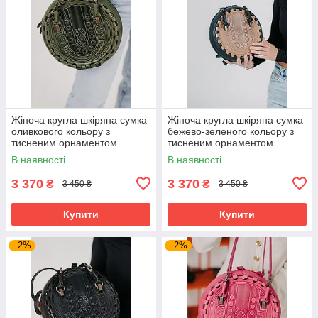
Жіноча кругла шкіряна сумка
Жіноча кругла шкіряна сумка
оливкового кольору з
бежево-зеленого кольору з
тисненим орнаментом
тисненим орнаментом
“Намисто”, Ø25 см
“Намисто”, Ø25 см
В наявності
В наявності
3 370
3 370
₴
₴
3 450 ₴
3 450 ₴
Купити
Купити
–2%
–2%