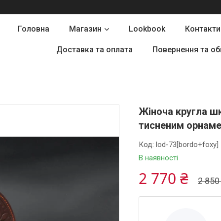
Головна
Магазин
Lookbook
Контакти
Доставка та оплата
Повернення та об
Жіноча кругла ш
тисненим орнаме
Код:
lod-73[bordo+foxy]
В наявності
2 770 ₴
2 850