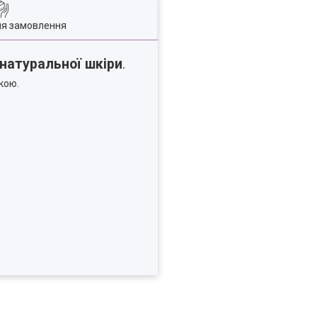
ля замовлення
натуральної шкіри
.
кою.