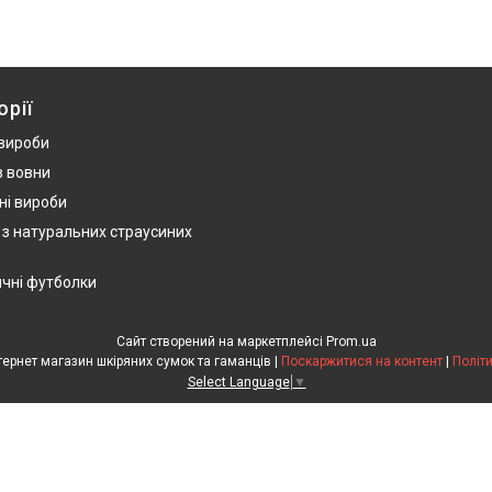
орії
 вироби
з вовни
ні вироби
 з натуральних страусиних
ичні футболки
Сайт створений на маркетплейсі
Prom.ua
HandWork Studio - Інтернет магазин шкіряних сумок та гаманців |
Поскаржитися на контент
|
Політ
Select Language
▼