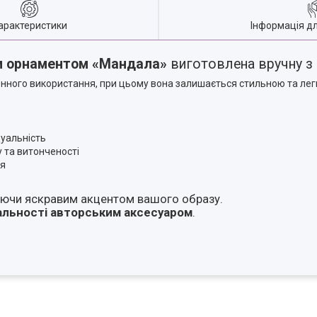
арактеристики
Інформація д
им орнаментом «Мандала»
виготовлена вручну з
нного використання, при цьому вона залишається стильною та лег
дуальність
 та витонченості
ня
таючи яскравим акцентом вашого образу.
альності авторським аксесуаром
.