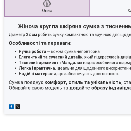
Опис
Х
Жіноча кругла шкіряна сумка з тиснен
Діаметр
22 см
робить сумку компактною та зручною для щоде
Особливості та переваги:
Ручна робота
— кожна сумка неповторна
Елегантний та сучасний дизайн
, який підкреслює індиві
Тиснений орнамент «Мандала»
надає особливого шарму
Легка і практична
, ідеальна для щоденного використан
Надійні матеріали
, що забезпечують довговічність
Сумка поєднує
комфорт, стиль та унікальність
, с
Обирайте свою модель та
додайте образу індивіду