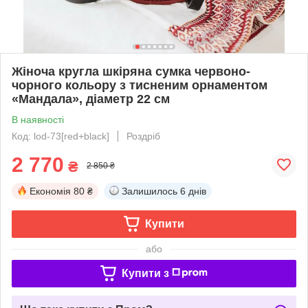
Жіноча кругла шкіряна сумка червоно-
чорного кольору з тисненим орнаментом
«Мандала», діаметр 22 см
В наявності
Код: lod-73[red+black]
Роздріб
2 770
₴
2 850 ₴
Економія
80 ₴
Залишилось
6 днів
Купити
або
Купити з