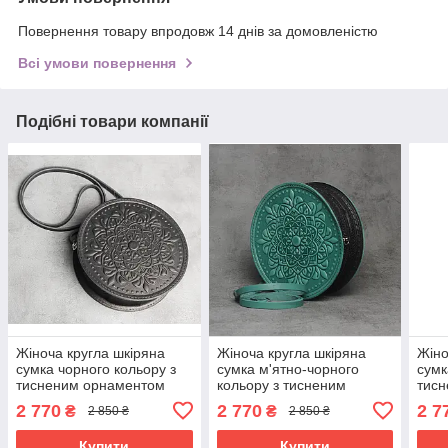
Повернення товару впродовж 14 днів за домовленістю
Всі умови повернення
Подібні товари компанії
Жіноча кругла шкіряна
Жіноча кругла шкіряна
Жіно
сумка чорного кольору з
сумка м'ятно-чорного
сумк
тисненим орнаментом
кольору з тисненим
тис
«Мандала», діаметр 22 см
орнаментом «Мандала»,
«Ман
2 770
2 770
2 7
₴
₴
2 850 ₴
2 850 ₴
діаметр 22 см
Купити
Купити