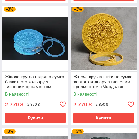
–3%
–3%
Жіноча кругла шкіряна сумка
Жіноча кругла шкіряна сумка
блакитного кольору з
жовтого кольору з тисненим
тисненим орнаментом
орнаментом «Мандала»,
«Мандала», діаметр 22 см
діаметр 22 см
В наявності
В наявності
2 770
2 770
₴
₴
2 850 ₴
2 850 ₴
Купити
Купити
–3%
–3%