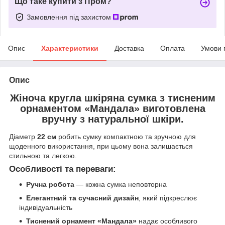
Що таке купити з Пром?
Замовлення під захистом
Опис
Характеристики
Доставка
Оплата
Умови 
Опис
Жіноча кругла шкіряна сумка з тисненим
орнаментом «Мандала»
виготовлена
вручну з
натуральної шкіри
.
Діаметр
22 см
робить сумку компактною та зручною для
щоденного використання, при цьому вона залишається
стильною та легкою.
Особливості та переваги:
Ручна робота
— кожна сумка неповторна
Елегантний та сучасний дизайн
, який підкреслює
індивідуальність
Тиснений орнамент «Мандала»
надає особливого