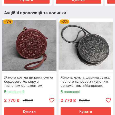
Акційні пропозиції та новинки
–3%
–3%
Жіноча кругла шкіряна сумка
Жіноча кругла шкіряна сумка
бордового кольору з
чорного кольору з тисненим
тисненим орнаментом
орнаментом «Мандала»,
«Мандала», діаметр 22 см
діаметр 22 см
В наявності
В наявності
2 770
2 770
₴
₴
2 850 ₴
2 850 ₴
Купити
Купити