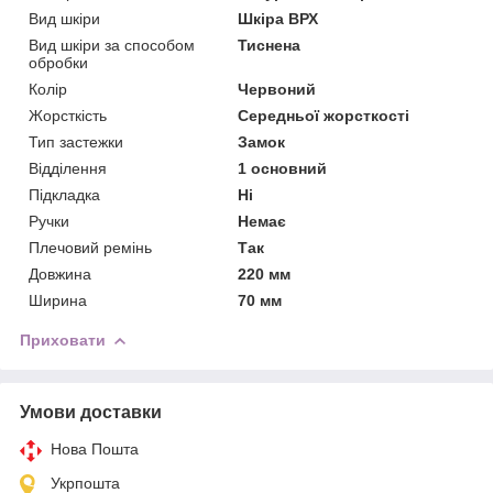
Вид шкіри
Шкіра ВРХ
Вид шкіри за способом
Тиснена
обробки
Колір
Червоний
Жорсткість
Середньої жорсткості
Тип застежки
Замок
Відділення
1 основний
Підкладка
Ні
Ручки
Немає
Плечовий ремінь
Так
Довжина
220 мм
Ширина
70 мм
Приховати
Умови доставки
Нова Пошта
Укрпошта