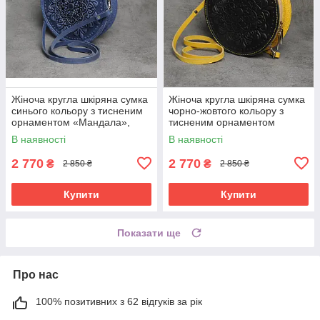
Жіноча кругла шкіряна сумка
Жіноча кругла шкіряна сумка
синього кольору з тисненим
чорно-жовтого кольору з
орнаментом «Мандала»,
тисненим орнаментом
діаметр 22 см
«Мандала», діаметр 22 см
В наявності
В наявності
2 770
2 770
₴
₴
2 850 ₴
2 850 ₴
Купити
Купити
Показати ще
Про нас
100% позитивних з 62 відгуків за рік