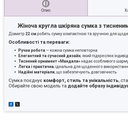
Опис
Х
Жіноча кругла шкіряна сумка з тиснен
Діаметр
22 см
робить сумку компактною та зручною для щоде
Особливості та переваги:
Ручна робота
— кожна сумка неповторна
Елегантний та сучасний дизайн
, який підкреслює індиві
Тиснений орнамент «Мандала»
надає особливого шарму
Легка і практична
, ідеальна для щоденного використан
Надійні матеріали
, що забезпечують довговічність
Сумка поєднує
комфорт, стиль та унікальність
, с
Обирайте свою модель та
додайте образу індивіду