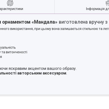
арактеристики
Інформація д
им орнаментом «Мандала»
виготовлена вручну з
нного використання, при цьому вона залишається стильною та лег
дуальність
 та витонченості
ня
таючи яскравим акцентом вашого образу.
альності авторським аксесуаром
.