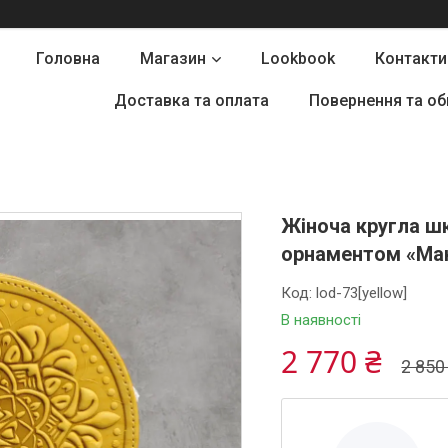
Головна
Магазин
Lookbook
Контакти
Доставка та оплата
Повернення та об
Жіноча кругла ш
орнаментом «Ман
Код:
lod-73[yellow]
В наявності
2 770 ₴
2 850