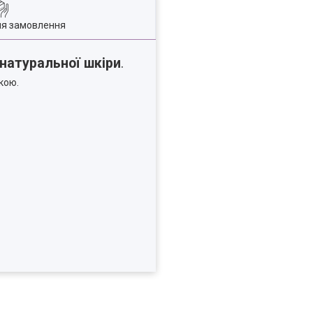
ля замовлення
натуральної шкіри
.
кою.