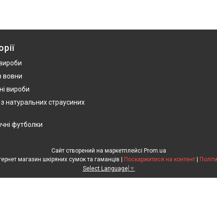
орії
 вироби
з вовни
ні вироби
 з натуральних страусиних
ичні футболки
Сайт створений на маркетплейсі
Prom.ua
HandWork Studio - Інтернет магазин шкіряних сумок та гаманців |
Поскаржитися на контент
|
Політ
Select Language
▼