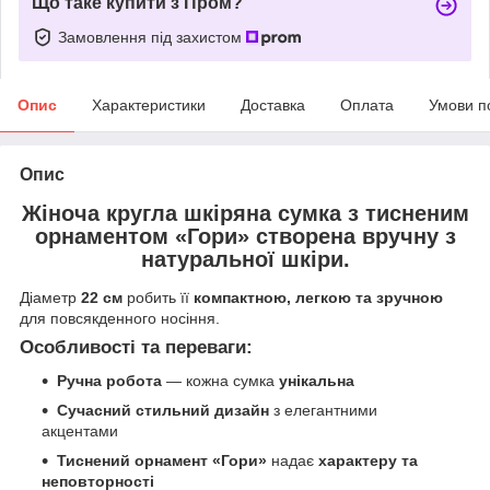
Що таке купити з Пром?
Замовлення під захистом
Опис
Характеристики
Доставка
Оплата
Умови п
Опис
Жіноча кругла шкіряна сумка
з тисненим
орнаментом
«Гори»
створена
вручну
з
натуральної шкіри
.
Діаметр
22 см
робить її
компактною, легкою та зручною
для повсякденного носіння.
Особливості та переваги:
Ручна робота
— кожна сумка
унікальна
Сучасний стильний дизайн
з елегантними
акцентами
Тиснений орнамент «Гори»
надає
характеру та
неповторності