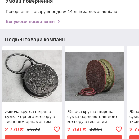
Умови повернення
Повернення товару впродовж 14 днів за домовленістю
Всі умови повернення
Подібні товари компанії
Жіноча кругла шкіряна
Жіноча кругла шкіряна
Жіно
сумка чорного кольору з
сумка бордово-оливкого
сумк
тисненим орнаментом
кольору з тисненим
тис
«Мандала», діаметр 22 см
орнаментом «Гори»,
«Ман
2 770
2 760
2 7
₴
₴
2 850 ₴
2 850 ₴
діаметр 22 см