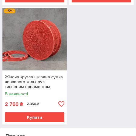
–3%
Жіноча кругла шкіряна сумка
червоного кольору з
тисненим орнаментом
«Гори», діаметр 22 см
В наявності
2 760
₴
2 850 ₴
Купити