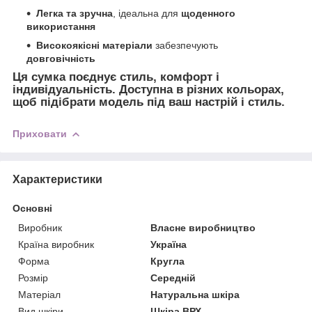
Легка та зручна
, ідеальна для
щоденного
використання
Високоякісні матеріали
забезпечують
довговічність
Ця сумка поєднує
стиль, комфорт і
індивідуальність
. Доступна в
різних кольорах
,
щоб підібрати модель під ваш
настрій і стиль
.
Приховати
Характеристики
Основні
Виробник
Власне виробництво
Країна виробник
Україна
Форма
Кругла
Розмір
Середній
Матеріал
Натуральна шкіра
Вид шкіри
Шкіра ВРХ