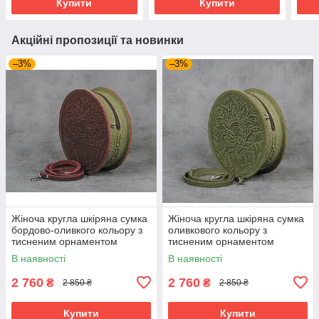
Купити
Купити
Акційні пропозиції та новинки
–3%
–3%
Жіноча кругла шкіряна сумка
Жіноча кругла шкіряна сумка
бордово-оливкого кольору з
оливкового кольору з
тисненим орнаментом
тисненим орнаментом
«Гори», діаметр 22 см
«Гори», діаметр 22 см
В наявності
В наявності
2 760
2 760
₴
₴
2 850 ₴
2 850 ₴
Купити
Купити