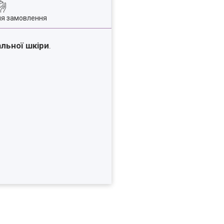
ля замовлення
льної шкіри
.