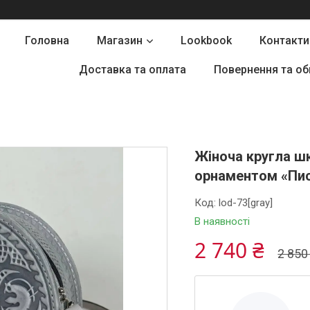
Головна
Магазин
Lookbook
Контакти
Доставка та оплата
Повернення та об
Жіноча кругла шк
орнаментом «Пис
Код:
lod-73[gray]
В наявності
2 740 ₴
2 850