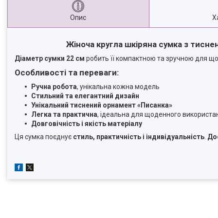
Опис
Х
Жіноча кругла шкіряна сумка з тисн
Діаметр сумки 22 см
робить її компактною та зручною для щ
Особливості та переваги:
Ручна робота
, унікальна кожна модель
Стильний та елегантний дизайн
Унікальний тиснений орнамент «Писанка»
Легка та практична
, ідеальна для щоденного використа
Довговічність і якість матеріалу
Ця сумка поєднує
стиль, практичність і індивідуальність
.
До