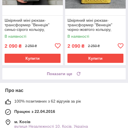
Шкіряний міні рюкзак-
Шкіряний міні рюкзак-
трансформер "Венеція"
трансформер "Венеція"
синьо-сірого кольору,
чорно-жовтого кольору,
17х19х7 см
17х19х7 см
В наявності
В наявності
2 090
2 090
₴
₴
2 250 ₴
2 250 ₴
Купити
Купити
Показати ще
Про нас
100% позитивних з 62 відгуків за рік
Працює з 22.04.2016
м. Косів
вулиця Незалежності 10, Косів, Україна