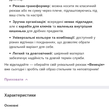
Рюкзак-трансформер:
можна носити як класичний
рюкзак або як сумку через плече, підлаштовуючись під
ваш стиль та настрій.
Зручна організація:
всередині
немає підкладки
,
але є
карабін для ключів
та
маленька внутрішня
кишенька
для дрібних предметів.
Універсальні кольори та комбінації:
доступний у
різних відтінках і поєднаннях, що дозволяє обрати
ідеальний варіант для себе.
Легкий та довговічний:
шкіряний матеріал
забезпечує надійність та довгий термін служби.
Не відкладайте — обирайте свій унікальний рюкзак
«Венеція»
вже сьогодні і зробіть свій образ стильним та неповторним!
Приховати
Характеристики
Основні