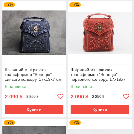
–7%
–7%
Шкіряний міні рюкзак-
Шкіряний міні рюкзак-
трансформер "Венеція"
трансформер "Венеція"
синього кольору, 17х19х7 см
червоного кольору, 17х19х7
см
В наявності
В наявності
2 090
2 090
₴
₴
2 250 ₴
2 250 ₴
Купити
Купити
–7%
–7%