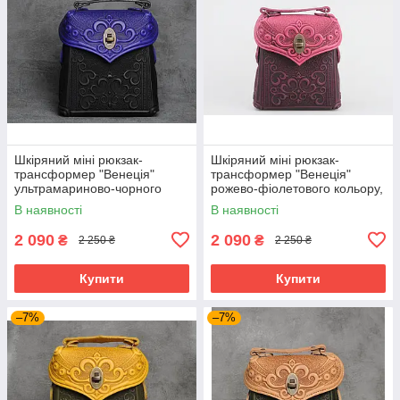
Шкіряний міні рюкзак-
Шкіряний міні рюкзак-
трансформер "Венеція"
трансформер "Венеція"
ультрамариново-чорного
рожево-фіолетового кольору,
кольору, 17х19х7 см
17х19х7 см
В наявності
В наявності
2 090
2 090
₴
₴
2 250 ₴
2 250 ₴
Купити
Купити
–7%
–7%