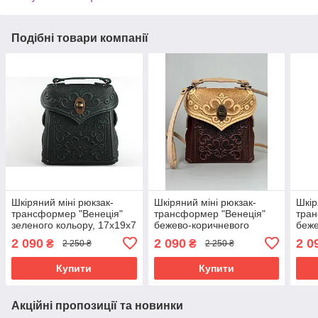
Подібні товари компанії
Шкіряний міні рюкзак-
Шкіряний міні рюкзак-
Шкір
трансформер "Венеція"
трансформер "Венеція"
тран
зеленого кольору, 17х19х7
бежево-коричневого
беже
см
кольору, 17х19х7 см
17х1
2 090
2 090
2 0
₴
₴
2 250 ₴
2 250 ₴
Купити
Купити
Акційні пропозиції та новинки