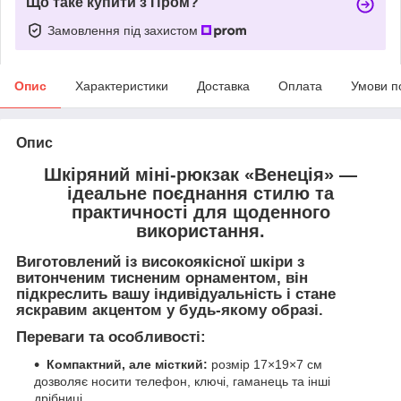
Що таке купити з Пром?
Замовлення під захистом
Опис
Характеристики
Доставка
Оплата
Умови п
Опис
Шкіряний міні-рюкзак
«Венеція»
—
ідеальне поєднання стилю та
практичності для щоденного
використання.
Виготовлений із високоякісної шкіри з
витонченим
тисненим орнаментом
, він
підкреслить вашу індивідуальність і стане
яскравим акцентом у будь-якому образі.
Переваги та особливості:
Компактний, але місткий:
розмір 17×19×7 см
дозволяє носити телефон, ключі, гаманець та інші
дрібниці.