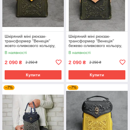
Шкіряний міні рюкзак-
Шкіряний міні рюкзак-
трансформер "Венеція"
трансформер "Венеція"
жовто-оливкового кольору,
бежево-оливкового кольору,
17х19х7 см
17х19х7 см
В наявності
В наявності
2 090
2 090
₴
₴
2 250 ₴
2 250 ₴
Купити
Купити
–7%
–7%