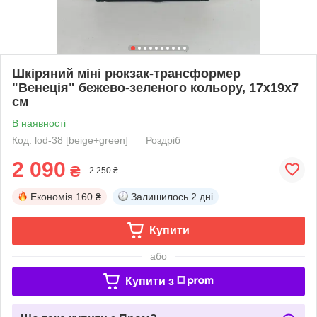
Шкіряний міні рюкзак-трансформер
"Венеція" бежево-зеленого кольору, 17х19х7
см
В наявності
Код: lod-38 [beige+green]
Роздріб
2 090
₴
2 250 ₴
Економія
160 ₴
Залишилось
2 дні
Купити
або
Купити з