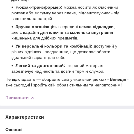
Рюкзак-трансформер:
можна носити як класичний
рюкзак або як сумку через плече, підлаштовуючись під
ваш стиль та настрій.
Зручна організація:
всередині
немає підкладки
,
але є
карабін для ключів
та
маленька внутрішня
кишенька
для дрібних предметів.
Універсальні кольори та комбінації:
доступний у
різних відтінках і поєднаннях, що дозволяє обрати
ідеальний варіант для себе.
Легкий та довговічний:
шкіряний матеріал
забезпечує надійність та довгий термін служби.
Не відкладайте — обирайте свій унікальний рюкзак
«Венеція»
вже сьогодні і зробіть свій образ стильним та неповторним!
Приховати
Характеристики
Основні