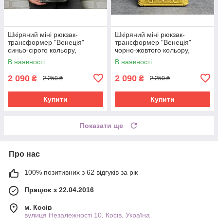
Шкіряний міні рюкзак-
Шкіряний міні рюкзак-
трансформер "Венеція"
трансформер "Венеція"
синьо-сірого кольору,
чорно-жовтого кольору,
17х19х7 см
17х19х7 см
В наявності
В наявності
2 090
2 090
₴
₴
2 250 ₴
2 250 ₴
Купити
Купити
Показати ще
Про нас
100% позитивних з 62 відгуків за рік
Працює з 22.04.2016
м. Косів
вулиця Незалежності 10, Косів, Україна