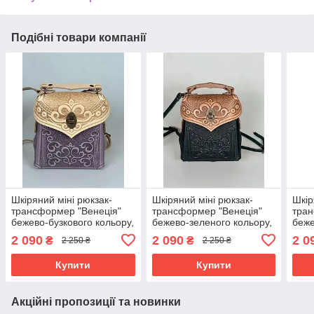
Подібні товари компанії
Шкіряний міні рюкзак-
Шкіряний міні рюкзак-
Шкір
трансформер "Венеція"
трансформер "Венеція"
тран
бежево-бузкового кольору,
бежево-зеленого кольору,
беже
17х19х7 см
17х19х7 см
коль
2 090
2 090
2 0
₴
₴
2 250 ₴
2 250 ₴
Купити
Купити
Акційні пропозиції та новинки