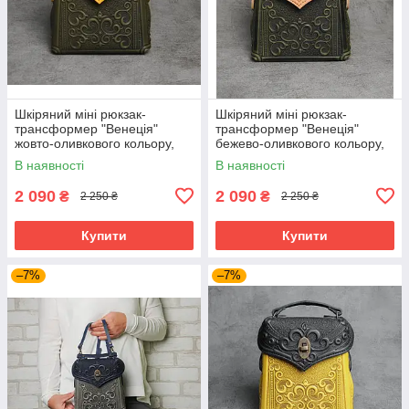
Шкіряний міні рюкзак-
Шкіряний міні рюкзак-
трансформер "Венеція"
трансформер "Венеція"
жовто-оливкового кольору,
бежево-оливкового кольору,
17х19х7 см
17х19х7 см
В наявності
В наявності
2 090
2 090
₴
₴
2 250 ₴
2 250 ₴
Купити
Купити
–7%
–7%