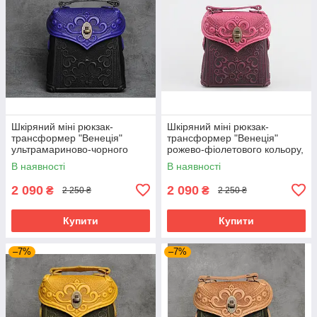
Шкіряний міні рюкзак-
Шкіряний міні рюкзак-
трансформер "Венеція"
трансформер "Венеція"
ультрамариново-чорного
рожево-фіолетового кольору,
кольору, 17х19х7 см
17х19х7 см
В наявності
В наявності
2 090
2 090
₴
₴
2 250 ₴
2 250 ₴
Купити
Купити
–7%
–7%