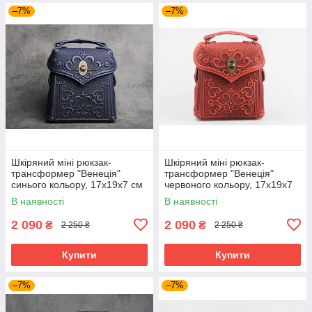
–7%
–7%
Шкіряний міні рюкзак-
Шкіряний міні рюкзак-
трансформер "Венеція"
трансформер "Венеція"
синього кольору, 17х19х7 см
червоного кольору, 17х19х7
см
В наявності
В наявності
2 090
2 090
₴
₴
2 250 ₴
2 250 ₴
Купити
Купити
–7%
–7%