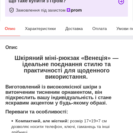
Що таке купити з Пром?
Замовлення під захистом
Опис
Характеристики
Доставка
Оплата
Умови п
Опис
Шкіряний міні-рюкзак
«Венеція»
—
ідеальне поєднання стилю та
практичності для щоденного
використання.
Виготовлений із високоякісної шкіри з
витонченим
тисненим орнаментом
, він
підкреслить вашу індивідуальність і стане
яскравим акцентом у будь-якому образі.
Переваги та особливості:
Компактний, але місткий:
розмір 17×19×7 см
дозволяє носити телефон, ключі, гаманець та інші
дрібниці.