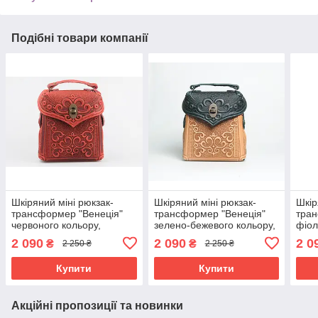
Подібні товари компанії
Шкіряний міні рюкзак-
Шкіряний міні рюкзак-
Шкір
трансформер "Венеція"
трансформер "Венеція"
тран
червоного кольору,
зелено-бежевого кольору,
фіол
17х19х7 см
17х19х7 см
коль
2 090
2 090
2 0
₴
₴
2 250 ₴
2 250 ₴
Купити
Купити
Акційні пропозиції та новинки