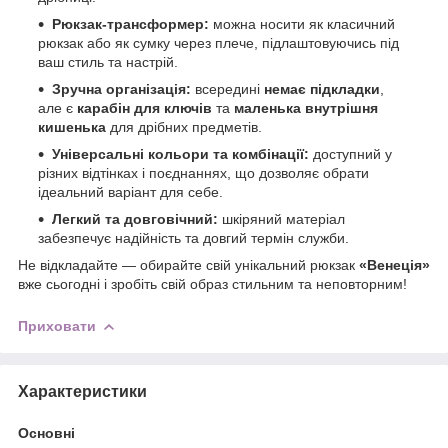
Рюкзак-трансформер:
можна носити як класичний
рюкзак або як сумку через плече, підлаштовуючись під
ваш стиль та настрій.
Зручна організація:
всередині
немає підкладки
,
але є
карабін для ключів
та
маленька внутрішня
кишенька
для дрібних предметів.
Універсальні кольори та комбінації:
доступний у
різних відтінках і поєднаннях, що дозволяє обрати
ідеальний варіант для себе.
Легкий та довговічний:
шкіряний матеріал
забезпечує надійність та довгий термін служби.
Не відкладайте — обирайте свій унікальний рюкзак
«Венеція»
вже сьогодні і зробіть свій образ стильним та неповторним!
Приховати
Характеристики
Основні