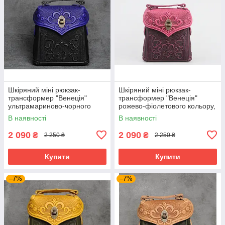
Шкіряний міні рюкзак-
Шкіряний міні рюкзак-
трансформер "Венеція"
трансформер "Венеція"
ультрамариново-чорного
рожево-фіолетового кольору,
кольору, 17х19х7 см
17х19х7 см
В наявності
В наявності
2 090
2 090
₴
₴
2 250 ₴
2 250 ₴
Купити
Купити
–7%
–7%