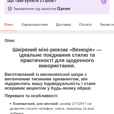
Що таке купити з Пром?
Замовлення під захистом
Опис
Характеристики
Доставка
Оплата
Умови п
Опис
Шкіряний міні-рюкзак
«Венеція»
—
ідеальне поєднання стилю та
практичності для щоденного
використання.
Виготовлений із високоякісної шкіри з
витонченим
тисненим орнаментом
, він
підкреслить вашу індивідуальність і стане
яскравим акцентом у будь-якому образі.
Переваги та особливості:
Компактний, але місткий:
розмір 17×19×7 см
дозволяє носити телефон, ключі, гаманець та інші
дрібниці.