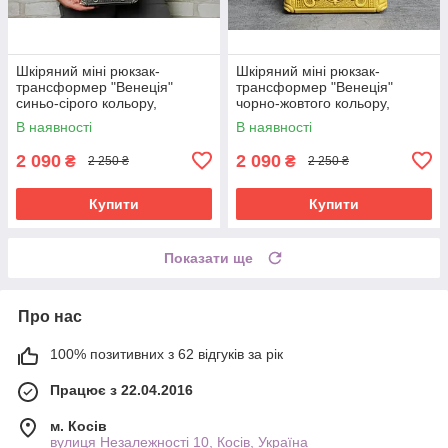
Шкіряний міні рюкзак-
Шкіряний міні рюкзак-
трансформер "Венеція"
трансформер "Венеція"
синьо-сірого кольору,
чорно-жовтого кольору,
17х19х7 см
17х19х7 см
В наявності
В наявності
2 090
2 090
₴
₴
2 250 ₴
2 250 ₴
Купити
Купити
Показати ще
Про нас
100% позитивних з 62 відгуків за рік
Працює з 22.04.2016
м. Косів
вулиця Незалежності 10, Косів, Україна