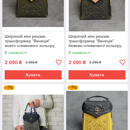
Шкіряний міні рюкзак-
Шкіряний міні рюкзак-
трансформер "Венеція"
трансформер "Венеція"
жовто-оливкового кольору,
бежево-оливкового кольору,
17х19х7 см
17х19х7 см
В наявності
В наявності
2 090
2 090
₴
₴
2 250 ₴
2 250 ₴
Купити
Купити
–7%
–7%