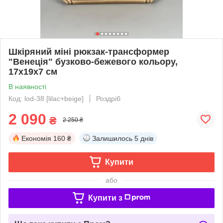
Шкіряний міні рюкзак-трансформер
"Венеція" бузково-бежевого кольору,
17х19х7 см
В наявності
Код: lod-38 [lilac+beige]
Роздріб
2 090
₴
2 250 ₴
Економія
160 ₴
Залишилось
5 днів
Купити
або
Купити з