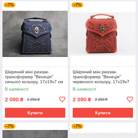
–7%
–7%
Шкіряний міні рюкзак-
Шкіряний міні рюкзак-
трансформер "Венеція"
трансформер "Венеція"
синього кольору, 17х19х7 см
червоного кольору, 17х19х7
см
В наявності
В наявності
2 090
2 090
₴
₴
2 250 ₴
2 250 ₴
Купити
Купити
–7%
–7%