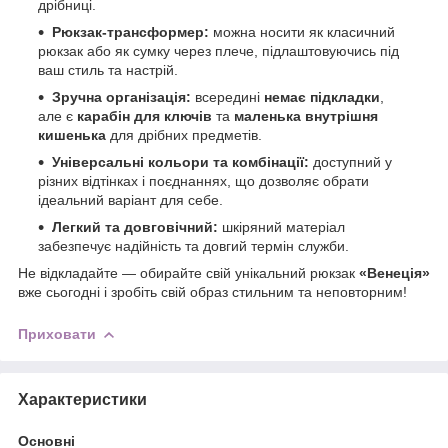
дрібниці.
Рюкзак-трансформер:
можна носити як класичний
рюкзак або як сумку через плече, підлаштовуючись під
ваш стиль та настрій.
Зручна організація:
всередині
немає підкладки
,
але є
карабін для ключів
та
маленька внутрішня
кишенька
для дрібних предметів.
Універсальні кольори та комбінації:
доступний у
різних відтінках і поєднаннях, що дозволяє обрати
ідеальний варіант для себе.
Легкий та довговічний:
шкіряний матеріал
забезпечує надійність та довгий термін служби.
Не відкладайте — обирайте свій унікальний рюкзак
«Венеція»
вже сьогодні і зробіть свій образ стильним та неповторним!
Приховати
Характеристики
Основні