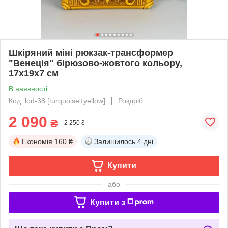
Шкіряний міні рюкзак-трансформер
"Венеція" бірюзово-жовтого кольору,
17х19х7 см
В наявності
Код: lod-38 [turquoise+yellow]
Роздріб
2 090
₴
2 250 ₴
Економія
160 ₴
Залишилось
4 дні
Купити
або
Купити з