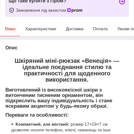
Що таке купити з Пром?
Замовлення під захистом
Опис
Характеристики
Доставка
Оплата
Умови п
Опис
Шкіряний міні-рюкзак
«Венеція»
—
ідеальне поєднання стилю та
практичності для щоденного
використання.
Виготовлений із високоякісної шкіри з
витонченим
тисненим орнаментом
, він
підкреслить вашу індивідуальність і стане
яскравим акцентом у будь-якому образі.
Переваги та особливості:
Компактний, але місткий:
розмір 17×19×7 см
дозволяє носити телефон, ключі, гаманець та інші