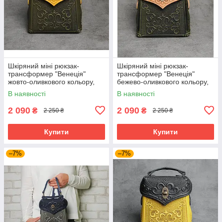
Шкіряний міні рюкзак-
Шкіряний міні рюкзак-
трансформер "Венеція"
трансформер "Венеція"
жовто-оливкового кольору,
бежево-оливкового кольору,
17х19х7 см
17х19х7 см
В наявності
В наявності
2 090
2 090
₴
₴
2 250 ₴
2 250 ₴
Купити
Купити
–7%
–7%