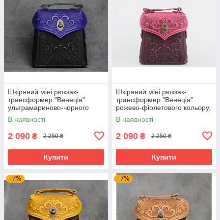
Шкіряний міні рюкзак-
Шкіряний міні рюкзак-
трансформер "Венеція"
трансформер "Венеція"
ультрамариново-чорного
рожево-фіолетового кольору,
кольору, 17х19х7 см
17х19х7 см
В наявності
В наявності
2 090
2 090
₴
₴
2 250 ₴
2 250 ₴
Купити
Купити
–7%
–7%