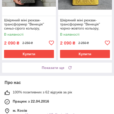
Шкіряний міні рюкзак-
Шкіряний міні рюкзак-
трансформер "Венеція"
трансформер "Венеція"
синьо-сірого кольору,
чорно-жовтого кольору,
17х19х7 см
17х19х7 см
В наявності
В наявності
2 090
2 090
₴
₴
2 250 ₴
2 250 ₴
Купити
Купити
Показати ще
Про нас
100% позитивних з 62 відгуків за рік
Працює з 22.04.2016
м. Косів