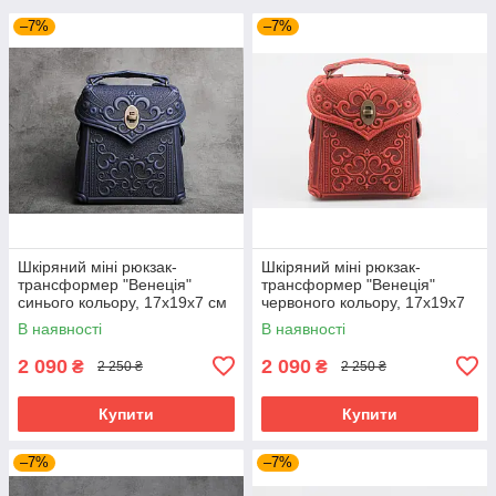
–7%
–7%
Шкіряний міні рюкзак-
Шкіряний міні рюкзак-
трансформер "Венеція"
трансформер "Венеція"
синього кольору, 17х19х7 см
червоного кольору, 17х19х7
см
В наявності
В наявності
2 090
2 090
₴
₴
2 250 ₴
2 250 ₴
Купити
Купити
–7%
–7%