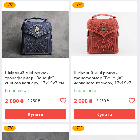
–7%
–7%
Шкіряний міні рюкзак-
Шкіряний міні рюкзак-
трансформер "Венеція"
трансформер "Венеція"
синього кольору, 17х19х7 см
червоного кольору, 17х19х7
см
В наявності
В наявності
2 090
2 090
₴
₴
2 250 ₴
2 250 ₴
Купити
Купити
–7%
–7%