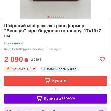
Шкіряний міні рюкзак-трансформер
"Венеція" сіро-бордового кольору, 17х19х7
см
В наявності
Код: lod-38 [gray+bordo]
Роздріб
2 090
₴
2 250 ₴
Економія
160 ₴
Залишилось
5 днів
Купити
або
Купити з