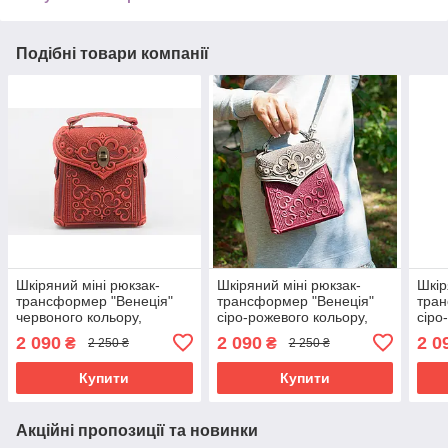
Подібні товари компанії
Шкіряний міні рюкзак-
Шкіряний міні рюкзак-
Шкір
трансформер "Венеція"
трансформер "Венеція"
тран
червоного кольору,
сіро-рожевого кольору,
сіро
17х19х7 см
17х19х7 см
17х1
2 090
2 090
2 0
₴
₴
2 250 ₴
2 250 ₴
Купити
Купити
Акційні пропозиції та новинки