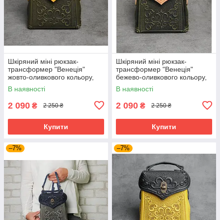
Шкіряний міні рюкзак-
Шкіряний міні рюкзак-
трансформер "Венеція"
трансформер "Венеція"
жовто-оливкового кольору,
бежево-оливкового кольору,
17х19х7 см
17х19х7 см
В наявності
В наявності
2 090
2 090
₴
₴
2 250 ₴
2 250 ₴
Купити
Купити
–7%
–7%