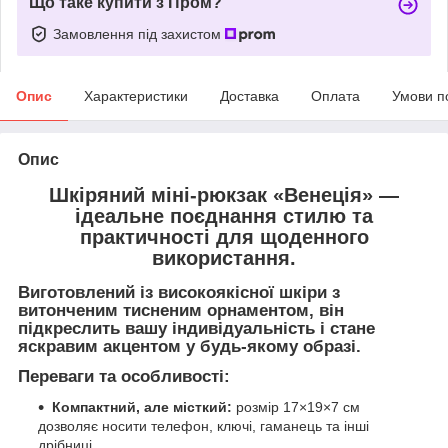
Що таке купити з Пром?
Замовлення під захистом
Опис
Характеристики
Доставка
Оплата
Умови п
Опис
Шкіряний міні-рюкзак
«Венеція»
—
ідеальне поєднання стилю та
практичності для щоденного
використання.
Виготовлений із високоякісної шкіри з
витонченим
тисненим орнаментом
, він
підкреслить вашу індивідуальність і стане
яскравим акцентом у будь-якому образі.
Переваги та особливості:
Компактний, але місткий:
розмір 17×19×7 см
дозволяє носити телефон, ключі, гаманець та інші
дрібниці.