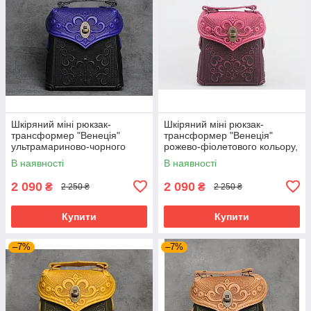
Шкіряний міні рюкзак-
Шкіряний міні рюкзак-
трансформер "Венеція"
трансформер "Венеція"
ультрамариново-чорного
рожево-фіолетового кольору,
кольору, 17х19х7 см
17х19х7 см
В наявності
В наявності
2 090
2 090
₴
₴
2 250 ₴
2 250 ₴
Купити
Купити
–7%
–7%