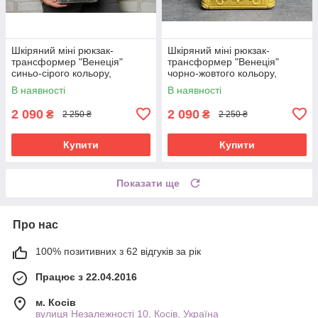
Шкіряний міні рюкзак-
Шкіряний міні рюкзак-
трансформер "Венеція"
трансформер "Венеція"
синьо-сірого кольору,
чорно-жовтого кольору,
17х19х7 см
17х19х7 см
В наявності
В наявності
2 090
2 090
₴
₴
2 250 ₴
2 250 ₴
Купити
Купити
Показати ще
Про нас
100% позитивних з 62 відгуків за рік
Працює з 22.04.2016
м. Косів
вулиця Незалежності 10, Косів, Україна