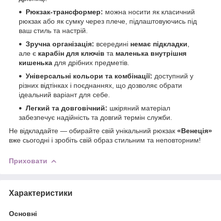
Рюкзак-трансформер:
можна носити як класичний
рюкзак або як сумку через плече, підлаштовуючись під
ваш стиль та настрій.
Зручна організація:
всередині
немає підкладки
,
але є
карабін для ключів
та
маленька внутрішня
кишенька
для дрібних предметів.
Універсальні кольори та комбінації:
доступний у
різних відтінках і поєднаннях, що дозволяє обрати
ідеальний варіант для себе.
Легкий та довговічний:
шкіряний матеріал
забезпечує надійність та довгий термін служби.
Не відкладайте — обирайте свій унікальний рюкзак
«Венеція»
вже сьогодні і зробіть свій образ стильним та неповторним!
Приховати
Характеристики
Основні