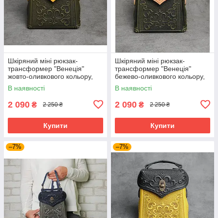
Шкіряний міні рюкзак-
Шкіряний міні рюкзак-
трансформер "Венеція"
трансформер "Венеція"
жовто-оливкового кольору,
бежево-оливкового кольору,
17х19х7 см
17х19х7 см
В наявності
В наявності
2 090
2 090
₴
₴
2 250 ₴
2 250 ₴
Купити
Купити
–7%
–7%