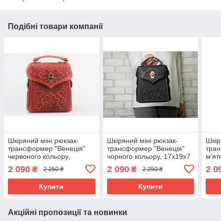
Подібні товари компанії
Шкіряний міні рюкзак-
Шкіряний міні рюкзак-
Шкір
трансформер "Венеція"
трансформер "Венеція"
тран
червоного кольору,
чорного кольору, 17х19х7
м'ят
17х19х7 см
см
17х1
2 090
2 090
2 0
₴
₴
2 250 ₴
2 250 ₴
Купити
Купити
Акційні пропозиції та новинки