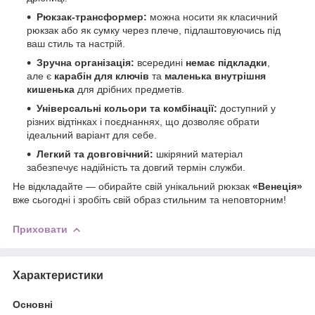
Рюкзак-трансформер:
можна носити як класичний
рюкзак або як сумку через плече, підлаштовуючись під
ваш стиль та настрій.
Зручна організація:
всередині
немає підкладки
,
але є
карабін для ключів
та
маленька внутрішня
кишенька
для дрібних предметів.
Універсальні кольори та комбінації:
доступний у
різних відтінках і поєднаннях, що дозволяє обрати
ідеальний варіант для себе.
Легкий та довговічний:
шкіряний матеріал
забезпечує надійність та довгий термін служби.
Не відкладайте — обирайте свій унікальний рюкзак
«Венеція»
вже сьогодні і зробіть свій образ стильним та неповторним!
Приховати
Характеристики
Основні