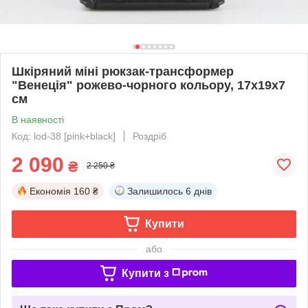
Шкіряний міні рюкзак-трансформер
"Венеція" рожево-чорного кольору, 17х19х7
см
В наявності
Код: lod-38 [pink+black]
Роздріб
2 090
₴
2 250 ₴
Економія
160 ₴
Залишилось
6 днів
Купити
або
Купити з