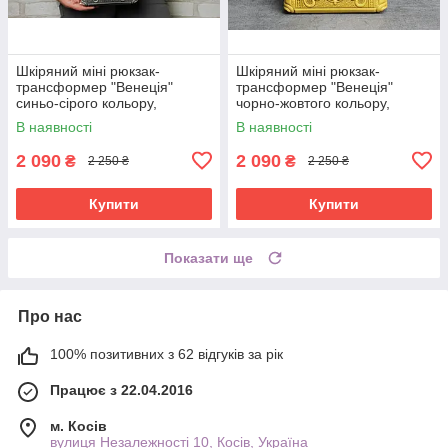
Шкіряний міні рюкзак-
Шкіряний міні рюкзак-
трансформер "Венеція"
трансформер "Венеція"
синьо-сірого кольору,
чорно-жовтого кольору,
17х19х7 см
17х19х7 см
В наявності
В наявності
2 090
2 090
₴
₴
2 250 ₴
2 250 ₴
Купити
Купити
Показати ще
Про нас
100% позитивних з 62 відгуків за рік
Працює з 22.04.2016
м. Косів
вулиця Незалежності 10, Косів, Україна