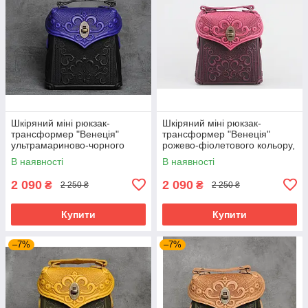
Шкіряний міні рюкзак-
Шкіряний міні рюкзак-
трансформер "Венеція"
трансформер "Венеція"
ультрамариново-чорного
рожево-фіолетового кольору,
кольору, 17х19х7 см
17х19х7 см
В наявності
В наявності
2 090
2 090
₴
₴
2 250 ₴
2 250 ₴
Купити
Купити
–7%
–7%