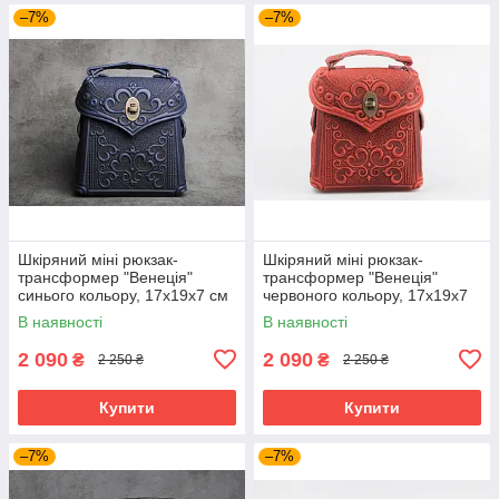
–7%
–7%
Шкіряний міні рюкзак-
Шкіряний міні рюкзак-
трансформер "Венеція"
трансформер "Венеція"
синього кольору, 17х19х7 см
червоного кольору, 17х19х7
см
В наявності
В наявності
2 090
2 090
₴
₴
2 250 ₴
2 250 ₴
Купити
Купити
–7%
–7%