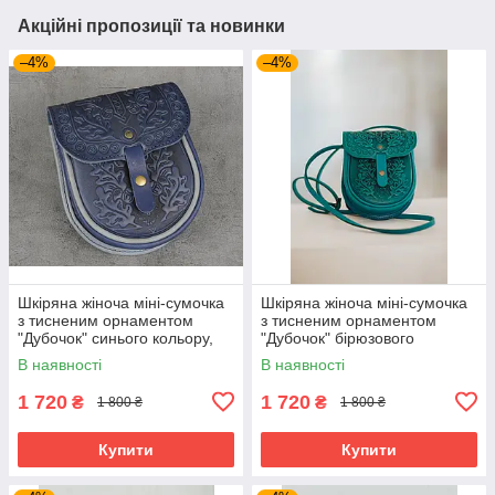
Акційні пропозиції та новинки
–4%
–4%
Шкіряна жіноча міні-сумочка
Шкіряна жіноча міні-сумочка
з тисненим орнаментом
з тисненим орнаментом
"Дубочок" синього кольору,
"Дубочок" бірюзового
16×19×6 см
кольору, 16×19×6 см
В наявності
В наявності
1 720
1 720
₴
₴
1 800 ₴
1 800 ₴
Купити
Купити