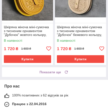
Шкіряна жіноча міні-сумочка
Шкіряна жіноча міні-сумочка
з тисненим орнаментом
з тисненим орнаментом
"Дубочок" жовтого кольору,
"Дубочок" бежевого кольору,
16×19×6 см
16×19×6 см
В наявності
В наявності
1 720
1 720
₴
₴
1 800 ₴
1 800 ₴
Купити
Купити
Показати ще
Про нас
100% позитивних з 62 відгуків за рік
Працює з 22.04.2016