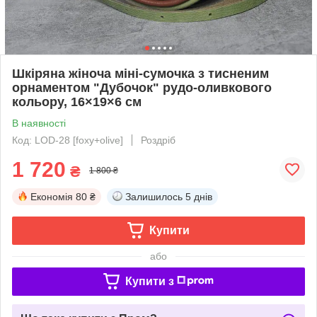
Шкіряна жіноча міні-сумочка з тисненим
орнаментом "Дубочок" рудо-оливкового
кольору, 16×19×6 см
В наявності
Код: LOD-28 [foxy+olive]
Роздріб
1 720
₴
1 800 ₴
Економія
80 ₴
Залишилось
5 днів
Купити
або
Купити з