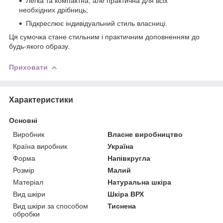
Легка та компактна, але практична для всіх
необхідних дрібниць;
Підкреслює індивідуальний стиль власниці.
Ця сумочка стане стильним і практичним доповненням до
будь-якого образу.
Приховати
Характеристики
Основні
Виробник
Власне виробництво
Країна виробник
Україна
Форма
Напівкругла
Розмір
Малий
Матеріал
Натуральна шкіра
Вид шкіри
Шкіра ВРХ
Вид шкіри за способом
Тиснена
обробки