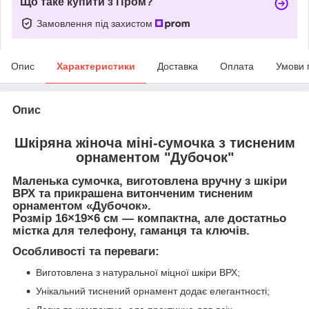
Що таке купити з Пром?
Замовлення під захистом
Опис
Характеристики
Доставка
Оплата
Умови 
Опис
Шкіряна жіноча міні-сумочка з тисненим
орнаментом "Дубочок"
Маленька
сумочка
, виготовлена вручну з
шкіри
ВРХ
та прикрашена витонченим тисненим
орнаментом «Дубочок».
Розмір
16×19×6 см
— компактна, але достатньо
містка для телефону, гаманця та ключів.
Особливості та переваги:
Виготовлена з натуральної міцної шкіри ВРХ;
Унікальний тиснений орнамент додає елегантності;