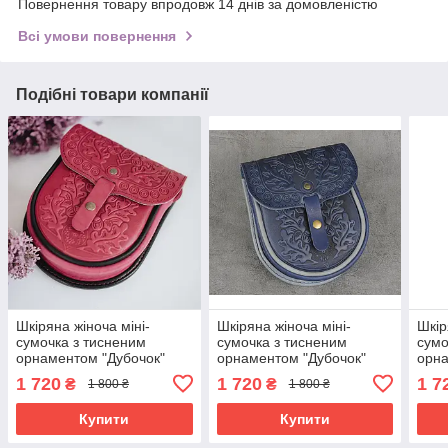
Повернення товару впродовж 14 днів за домовленістю
Всі умови повернення
Подібні товари компанії
Шкіряна жіноча міні-
Шкіряна жіноча міні-
Шкір
сумочка з тисненим
сумочка з тисненим
сумо
орнаментом "Дубочок"
орнаментом "Дубочок"
орна
рожевого кольору,
синього кольору, 16×19×6
жовт
1 720
1 720
1 7
₴
₴
1 800 ₴
1 800 ₴
16×19×6 см
см
коль
Купити
Купити