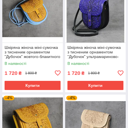
Шкіряна жіноча міні-сумочка
Шкіряна жіноча міні-сумочка
з тисненим орнаментом
з тисненим орнаментом
"Дубочок" жовтого-блакитного
"Дубочок" ультрамариново-
кольору, 16×19×6 см
чорна кольору, 16×19×6 см
В наявності
В наявності
1 720
1 720
₴
₴
1 800 ₴
1 800 ₴
Купити
Купити
–4%
–4%