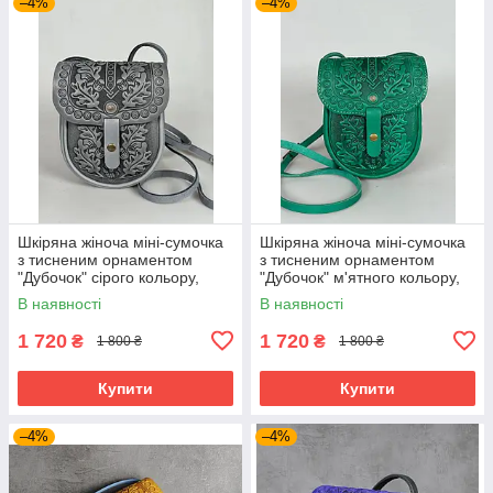
–4%
–4%
Шкіряна жіноча міні-сумочка
Шкіряна жіноча міні-сумочка
з тисненим орнаментом
з тисненим орнаментом
"Дубочок" сірого кольору,
"Дубочок" м'ятного кольору,
16×19×6 см
16×19×6 см
В наявності
В наявності
1 720
1 720
₴
₴
1 800 ₴
1 800 ₴
Купити
Купити
–4%
–4%