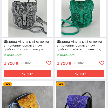
Шкіряна жіноча міні-сумочка
Шкіряна жіноча міні-сумочка
з тисненим орнаментом
з тисненим орнаментом
"Дубочок" сірого кольору,
"Дубочок" м'ятного кольору,
16×19×6 см
16×19×6 см
В наявності
В наявності
1 720
1 720
₴
₴
1 800 ₴
1 800 ₴
Купити
Купити
–4%
–4%