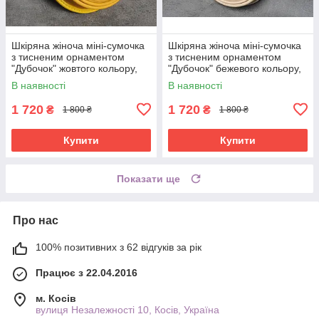
Шкіряна жіноча міні-сумочка
Шкіряна жіноча міні-сумочка
з тисненим орнаментом
з тисненим орнаментом
"Дубочок" жовтого кольору,
"Дубочок" бежевого кольору,
16×19×6 см
16×19×6 см
В наявності
В наявності
1 720
1 720
₴
₴
1 800 ₴
1 800 ₴
Купити
Купити
Показати ще
Про нас
100% позитивних з 62 відгуків за рік
Працює з 22.04.2016
м. Косів
вулиця Незалежності 10, Косів, Україна