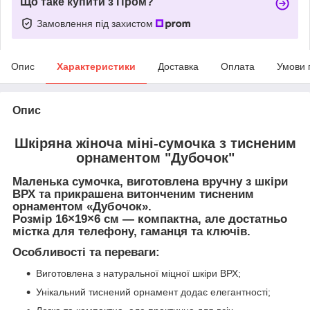
Що таке купити з Пром?
Замовлення під захистом
Опис
Характеристики
Доставка
Оплата
Умови 
Опис
Шкіряна жіноча міні-сумочка з тисненим
орнаментом "Дубочок"
Маленька
сумочка
, виготовлена вручну з
шкіри
ВРХ
та прикрашена витонченим тисненим
орнаментом «Дубочок».
Розмір
16×19×6 см
— компактна, але достатньо
містка для телефону, гаманця та ключів.
Особливості та переваги:
Виготовлена з натуральної міцної шкіри ВРХ;
Унікальний тиснений орнамент додає елегантності;