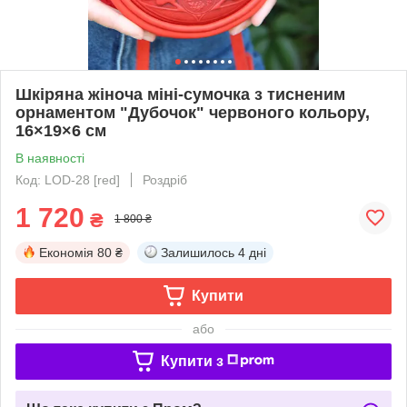
Шкіряна жіноча міні-сумочка з тисненим
орнаментом "Дубочок" червоного кольору,
16×19×6 см
В наявності
Код: LOD-28 [red]
Роздріб
1 720
₴
1 800 ₴
Економія
80 ₴
Залишилось
4 дні
Купити
або
Купити з