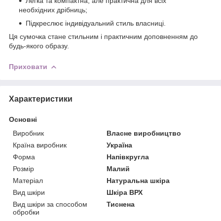
Легка та компактна, але практична для всіх
необхідних дрібниць;
Підкреслює індивідуальний стиль власниці.
Ця сумочка стане стильним і практичним доповненням до
будь-якого образу.
Приховати
Характеристики
Основні
Виробник
Власне виробництво
Країна виробник
Україна
Форма
Напівкругла
Розмір
Малий
Матеріал
Натуральна шкіра
Вид шкіри
Шкіра ВРХ
Вид шкіри за способом
Тиснена
обробки