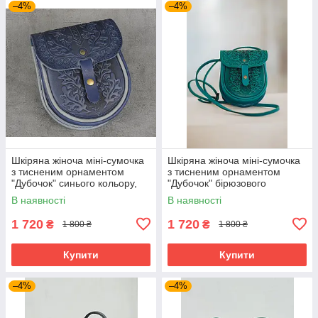
–4%
–4%
Шкіряна жіноча міні-сумочка
Шкіряна жіноча міні-сумочка
з тисненим орнаментом
з тисненим орнаментом
"Дубочок" синього кольору,
"Дубочок" бірюзового
16×19×6 см
кольору, 16×19×6 см
В наявності
В наявності
1 720
1 720
₴
₴
1 800 ₴
1 800 ₴
Купити
Купити
–4%
–4%