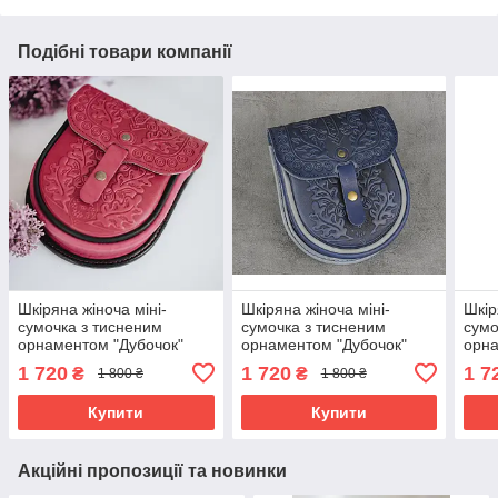
Подібні товари компанії
Шкіряна жіноча міні-
Шкіряна жіноча міні-
Шкір
сумочка з тисненим
сумочка з тисненим
сумо
орнаментом "Дубочок"
орнаментом "Дубочок"
орна
рожевого кольору,
синього кольору, 16×19×6
жовт
1 720
1 720
1 7
₴
₴
1 800 ₴
1 800 ₴
16×19×6 см
см
коль
Купити
Купити
Акційні пропозиції та новинки