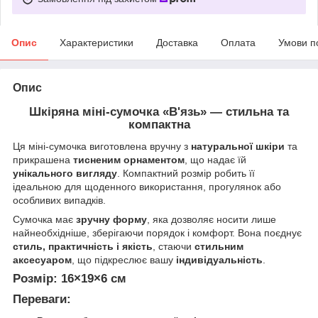
Опис
Характеристики
Доставка
Оплата
Умови п
Опис
Шкіряна міні-сумочка «В'язь» — стильна та
компактна
Ця міні-сумочка виготовлена вручну з
натуральної шкіри
та
прикрашена
тисненим орнаментом
, що надає їй
унікального вигляду
. Компактний розмір робить її
ідеальною для щоденного використання, прогулянок або
особливих випадків.
Сумочка має
зручну форму
, яка дозволяє носити лише
найнеобхідніше, зберігаючи порядок і комфорт. Вона поєднує
стиль, практичність і якість
, стаючи
стильним
аксесуаром
, що підкреслює вашу
індивідуальність
.
Розмір:
16×19×6 см
Переваги: