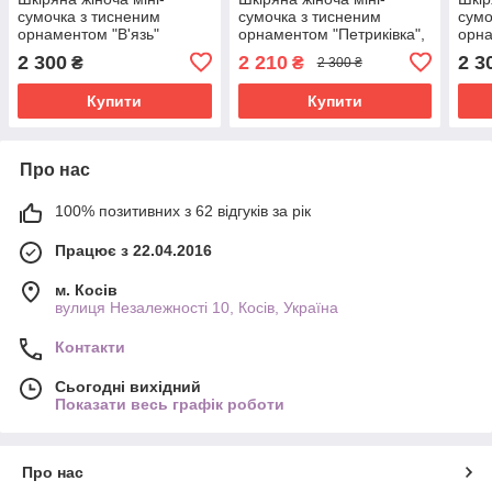
сумочка з тисненим
сумочка з тисненим
сумо
орнаментом "В'язь"
орнаментом "Петриківка",
орна
червоного кольору,
фіолетового кольору,
чорн
2 300
2 210
2 3
₴
₴
2 300 ₴
16×19×6 см
16×19×6 см
см
Купити
Купити
Про нас
100% позитивних з 62 відгуків за рік
Працює з 22.04.2016
м. Косів
вулиця Незалежності 10, Косів, Україна
Контакти
Сьогодні вихідний
Показати весь графік роботи
Про нас