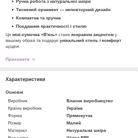
Ручна робота з натуральної шкіри
Тиснений орнамент — неповторний дизайн
Компактна та зручна
Поєднання практичності і стилю
Ця
міні-сумочка «В'язь»
стане
яскравим акцентом
у
вашому образі та подарує
унікальний стиль і комфорт
щодня.
Приховати
Характеристики
Основні
Виробник
Власне виробництво
Країна виробник
Україна
Форма
Прямокутна
Розмір
Малий
Матеріал
Натуральна шкіра
Вид шкіри
Шкіра ВРХ