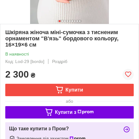
Шкіряна жіноча міні-сумочка з тисненим
орнаментом "В'язь" бордового кольору,
16×19×6 см
В наявності
Код: Lod-29 [bordo]
Роздріб
2 300
₴
Купити
або
Купити з
Що таке купити з Пром?
Замовлення під захистом