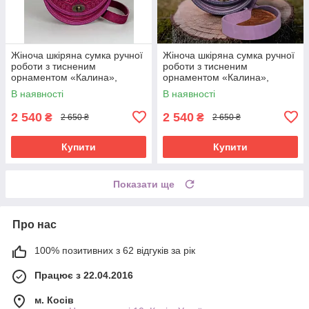
Жіноча шкіряна сумка ручної
Жіноча шкіряна сумка ручної
роботи з тисненим
роботи з тисненим
орнаментом «Калина»,
орнаментом «Калина»,
рожева (фуксія) сумка з
фіолетова сумка з
В наявності
В наявності
натуральної шкіри, 20*21*8
натуральної шкіри, 20*21*8
см
см
2 540
2 540
₴
₴
2 650 ₴
2 650 ₴
Купити
Купити
Показати ще
Про нас
100% позитивних з 62 відгуків за рік
Працює з 22.04.2016
м. Косів