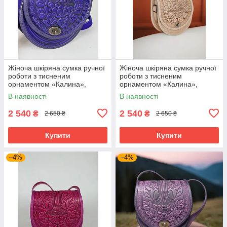
Жіноча шкіряна сумка ручної
Жіноча шкіряна сумка ручної
роботи з тисненим
роботи з тисненим
орнаментом «Калина»,
орнаментом «Калина»,
ультрамаринова сумка з
бежева сумка з натуральної
В наявності
В наявності
натуральної шкіри, 20*21*8
шкіри, 20*21*8 см
см
2 540
2 540
₴
₴
2 650 ₴
2 650 ₴
Купити
Купити
–4%
–4%