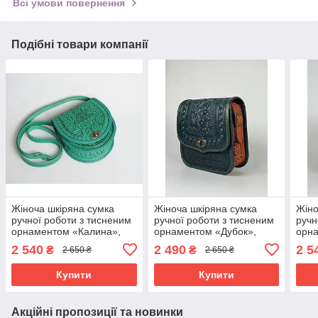
Всі умови повернення
Подібні товари компанії
Жіноча шкіряна сумка
Жіноча шкіряна сумка
Жіно
ручної роботи з тисненим
ручної роботи з тисненим
ручн
орнаментом «Калина»,
орнаментом «Дубок»,
орн
м'ятна сумка з
зелено-руда сумка з
роже
2 540
2 490
2 5
₴
₴
2 650 ₴
2 650 ₴
натуральної шкіри,
натуральної шкіри,
нату
20*21*8 см
20*21*8 см
20*2
Купити
Купити
Акційні пропозиції та новинки