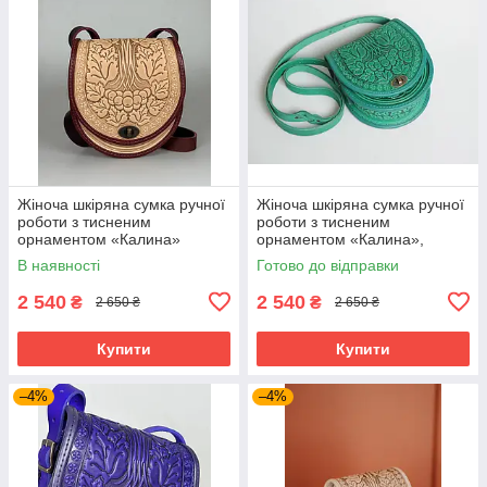
Жіноча шкіряна сумка ручної
Жіноча шкіряна сумка ручної
роботи з тисненим
роботи з тисненим
орнаментом «Калина»
орнаментом «Калина»,
бежево-бордова сумка з
м'ятна сумка з натуральної
В наявності
Готово до відправки
натуральної шкіри, 20*21*8
шкіри, 20*21*8 см
см
2 540
2 540
₴
₴
2 650 ₴
2 650 ₴
Купити
Купити
–4%
–4%