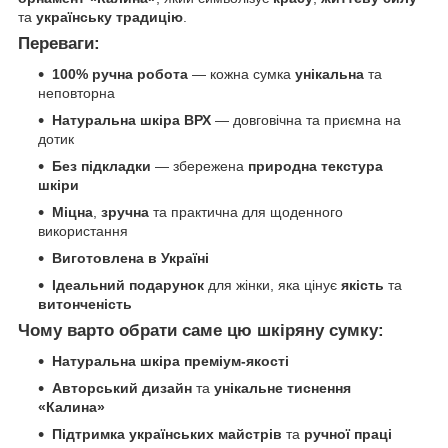
та
українську традицію
.
Переваги:
100% ручна робота
— кожна сумка
унікальна
та
неповторна
Натуральна шкіра ВРХ
— довговічна та приємна на
дотик
Без підкладки
— збережена
природна текстура
шкіри
Міцна
,
зручна
та практична для щоденного
використання
Виготовлена в Україні
Ідеальний подарунок
для жінки, яка цінує
якість
та
витонченість
Чому варто обрати саме цю шкіряну сумку:
Натуральна шкіра преміум-якості
Авторський дизайн
та
унікальне тиснення
«Калина»
Підтримка українських майстрів
та
ручної праці