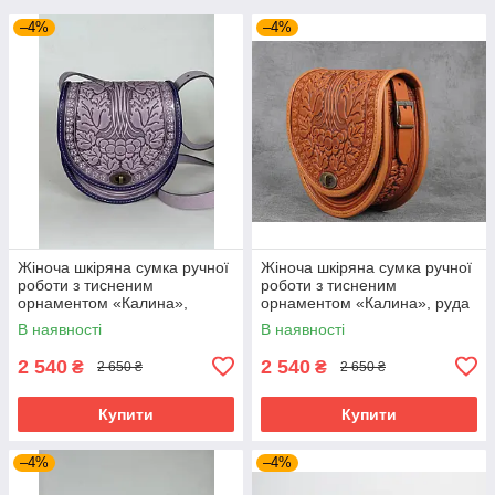
–4%
–4%
Жіноча шкіряна сумка ручної
Жіноча шкіряна сумка ручної
роботи з тисненим
роботи з тисненим
орнаментом «Калина»,
орнаментом «Калина», руда
бузкова сумка з натуральної
сумка з натуральної шкіри,
В наявності
В наявності
шкіри, 20*21*8 см
20*21*8 см
2 540
2 540
₴
₴
2 650 ₴
2 650 ₴
Купити
Купити
–4%
–4%