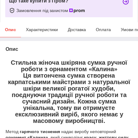
Що таке купити з Пром?
Замовлення під захистом
Опис
Характеристики
Доставка
Оплата
Умови п
Опис
Стильна жіноча шкіряна сумка ручної
роботи з орнаментом «Калина»
Ця витончена сумка створена
карпатськими майстрами
з
натуральної
шкіри великої рогатої худоби
,
поєднуючи
традиції ручної роботи
та
сучасний дизайн
. Кожна сумка
унікальна
, тому ви отримуєте
ексклюзивний виріб
, якого немає у
масовому виробництві.
Метод
гарячого тиснення
надає виробу неповторний
орнамент «Калина»
, який символізує
красу
,
життєву силу