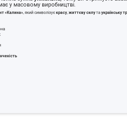
має у масовому виробництві.
нт «Калина»
, який символізує
красу
,
життєву силу
та
українську т
рна
к
я
нченість