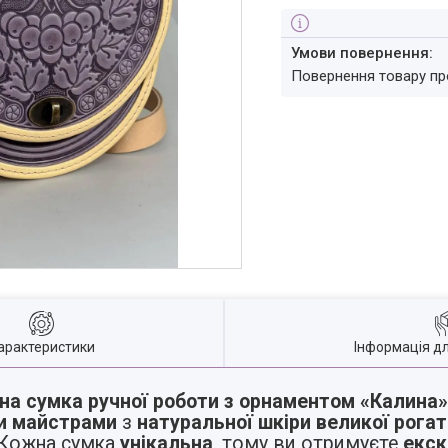
повернення товару п
арактеристики
Інформація д
на сумка ручної роботи з орнаментом «Калина»
и майстрами
з
натуральної шкіри великої рогат
 Кожна сумка
унікальна
, тому ви отримуєте
екск