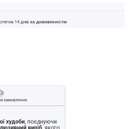
ротягом 14 днів
за домовленістю
ля замовлення
ої худоби
, поєднуючи
люзивний виріб
, якого