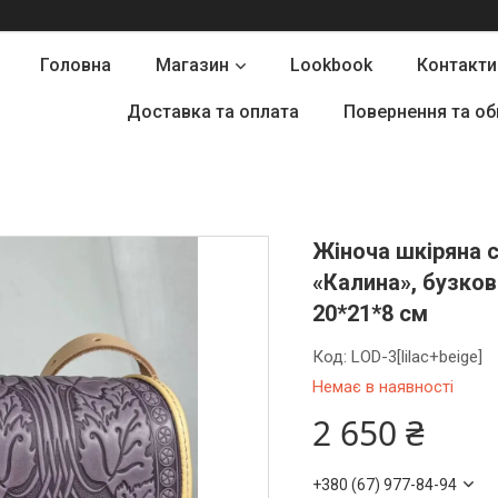
Головна
Магазин
Lookbook
Контакти
Доставка та оплата
Повернення та об
Жіноча шкіряна 
«Калина», бузков
20*21*8 см
Код:
LOD-3[lilac+beige]
Немає в наявності
2 650 ₴
+380 (67) 977-84-94