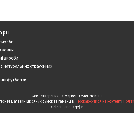
орії
 вироби
з вовни
ні вироби
 з натуральних страусиних
ичні футболки
Сайт створений на маркетплейсі
Prom.ua
HandWork Studio - Інтернет магазин шкіряних сумок та гаманців |
Поскаржитися на контент
|
Політ
Select Language
▼