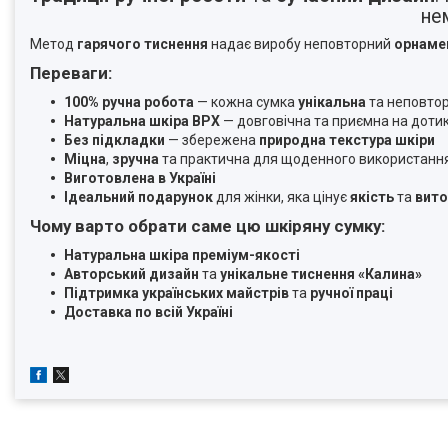
не
Метод
гарячого тиснення
надає виробу неповторний
орнаме
Переваги:
100% ручна робота
— кожна сумка
унікальна
та неповто
Натуральна шкіра ВРХ
— довговічна та приємна на доти
Без підкладки
— збережена
природна текстура шкіри
Міцна
,
зручна
та практична для щоденного використанн
Виготовлена в Україні
Ідеальний подарунок
для жінки, яка цінує
якість
та
вито
Чому варто обрати саме цю шкіряну сумку:
Натуральна шкіра преміум-якості
Авторський дизайн
та
унікальне тиснення «Калина»
Підтримка українських майстрів
та
ручної праці
Доставка по всій Україні