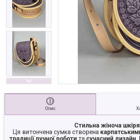
Опис
Х
Стильна жіноча шкіря
Ця витончена сумка створена
карпатським
традиції ручної роботи
та
сучасний дизайн
.