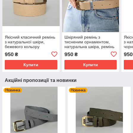
Якісний класичний ремінь
Шкіряний ремінь з
Якіс
з натуральної шкіри,
тисненим орнаментом,
з на
бежевого кольору
натуральна шкіра, ремінь
чорн
ручної роботи, бежевого
950
950
950
₴
₴
кольору
Купити
Купити
Акційні пропозиції та новинки
Новинка
Новинка