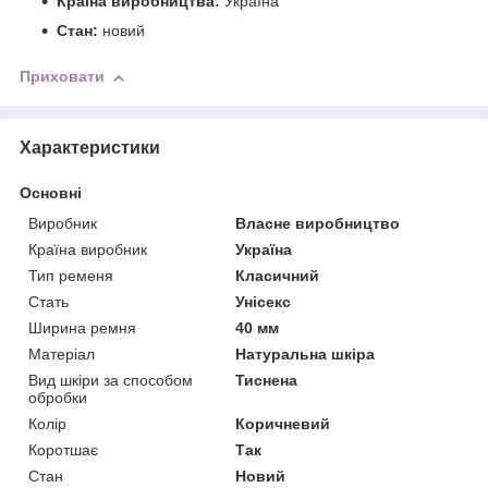
Країна виробництва:
Україна
Стан:
новий
Приховати
Характеристики
Основні
Виробник
Власне виробництво
Країна виробник
Україна
Тип ременя
Класичний
Стать
Унісекс
Ширина ремня
40 мм
Матеріал
Натуральна шкіра
Вид шкіри за способом
Тиснена
обробки
Колір
Коричневий
Коротшає
Так
Стан
Новий