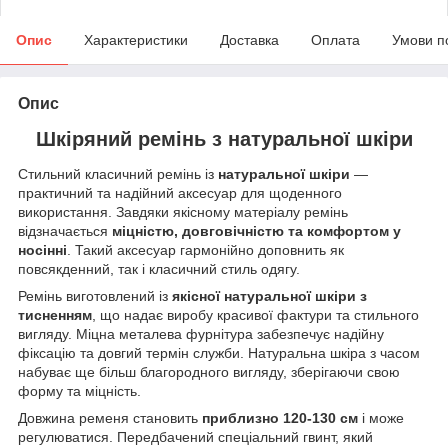
Опис
Характеристики
Доставка
Оплата
Умови п
Опис
Шкіряний ремінь з натуральної шкіри
Стильний класичний ремінь із
натуральної шкіри
—
практичний та надійний аксесуар для щоденного
використання. Завдяки якісному матеріалу ремінь
відзначається
міцністю, довговічністю та комфортом у
носінні
. Такий аксесуар гармонійно доповнить як
повсякденний, так і класичний стиль одягу.
Ремінь виготовлений із
якісної натуральної шкіри з
тисненням
, що надає виробу красивої фактури та стильного
вигляду. Міцна металева фурнітура забезпечує надійну
фіксацію та довгий термін служби. Натуральна шкіра з часом
набуває ще більш благородного вигляду, зберігаючи свою
форму та міцність.
Довжина ременя становить
приблизно 120-130 см
і може
регулюватися. Передбачений спеціальний гвинт, який