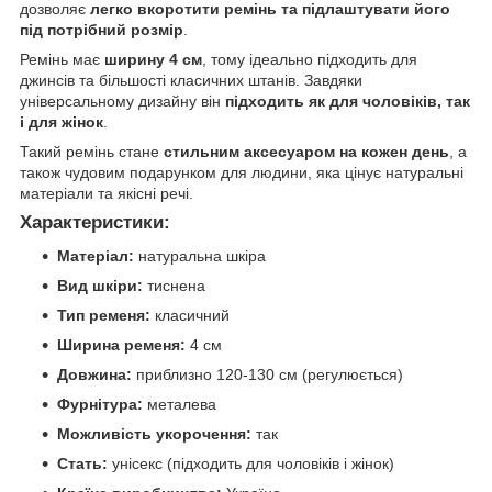
дозволяє
легко вкоротити ремінь та підлаштувати його
під потрібний розмір
.
Ремінь має
ширину 4 см
, тому ідеально підходить для
джинсів та більшості класичних штанів. Завдяки
універсальному дизайну він
підходить як для чоловіків, так
і для жінок
.
Такий ремінь стане
стильним аксесуаром на кожен день
, а
також чудовим подарунком для людини, яка цінує натуральні
матеріали та якісні речі.
Характеристики:
Матеріал:
натуральна шкіра
Вид шкіри:
тиснена
Тип ременя:
класичний
Ширина ременя:
4 см
Довжина:
приблизно 120-130 см (регулюється)
Фурнітура:
металева
Можливість укорочення:
так
Стать:
унісекс (підходить для чоловіків і жінок)