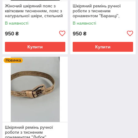
Жіночий шкіряний пояс з
Шкіряний ремінь ручної
квітковим тисненням, пояс з
роботи з тисненим
натуральної шкіри, стильний
орнаментом "Баранці",
пояс для жінок, червоного
натуральна шкіра 4 мм,
В наявності
В наявності
кольору
оливкового кольору
950
950
₴
₴
Купити
Купити
Новинка
Шкіряний ремінь ручної
роботи з тисненим
орнаментом "Дубок",