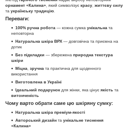
орнамент «Калина»
, який символізує
красу
,
життєву силу
та
українську традицію
.
Переваги:
100% ручна робота
— кожна сумка
унікальна
та
неповторна
Натуральна шкіра ВРХ
— довговічна та приємна на
дотик
Без підкладки
— збережена
природна текстура
шкіри
Міцна
,
зручна
та практична для щоденного
використання
Виготовлена в Україні
Ідеальний подарунок
для жінки, яка цінує
якість
та
витонченість
Чому варто обрати саме цю шкіряну сумку:
Натуральна шкіра преміум-якості
Авторський дизайн
та
унікальне тиснення
«Калина»