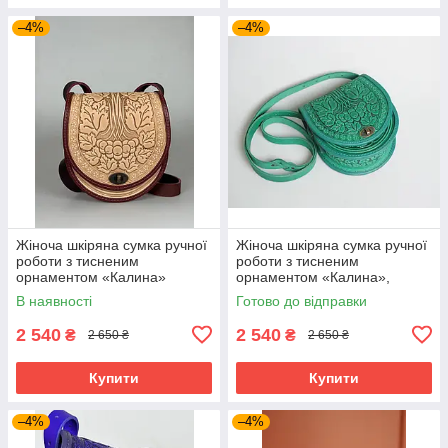
–4%
–4%
Жіноча шкіряна сумка ручної
Жіноча шкіряна сумка ручної
роботи з тисненим
роботи з тисненим
орнаментом «Калина»
орнаментом «Калина»,
бежево-бордова сумка з
м'ятна сумка з натуральної
В наявності
Готово до відправки
натуральної шкіри, 20*21*8
шкіри, 20*21*8 см
см
2 540
2 540
₴
₴
2 650 ₴
2 650 ₴
Купити
Купити
–4%
–4%