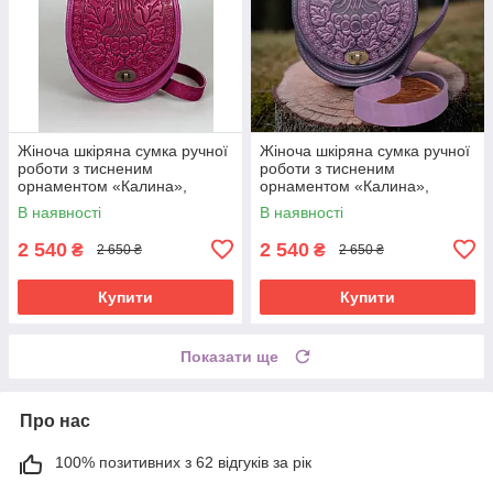
Жіноча шкіряна сумка ручної
Жіноча шкіряна сумка ручної
роботи з тисненим
роботи з тисненим
орнаментом «Калина»,
орнаментом «Калина»,
рожева (фуксія) сумка з
фіолетова сумка з
В наявності
В наявності
натуральної шкіри, 20*21*8
натуральної шкіри, 20*21*8
см
см
2 540
2 540
₴
₴
2 650 ₴
2 650 ₴
Купити
Купити
Показати ще
Про нас
100% позитивних з 62 відгуків за рік