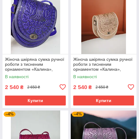
Жіноча шкіряна сумка ручної
Жіноча шкіряна сумка ручної
роботи з тисненим
роботи з тисненим
орнаментом «Калина»,
орнаментом «Калина»,
ультрамаринова сумка з
бежева сумка з натуральної
В наявності
В наявності
натуральної шкіри, 20*21*8
шкіри, 20*21*8 см
см
2 540
2 540
₴
₴
2 650 ₴
2 650 ₴
Купити
Купити
–4%
–4%