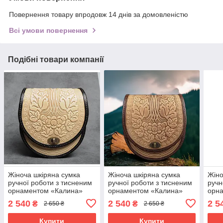
Повернення товару впродовж 14 днів за домовленістю
Всі умови повернення
Подібні товари компанії
Жіноча шкіряна сумка
Жіноча шкіряна сумка
Жіно
ручної роботи з тисненим
ручної роботи з тисненим
ручн
орнаментом «Калина»
орнаментом «Калина»
орн
бежево-чорна сумка з
бежево-коричнева сумка з
сіро
2 540
2 540
2 5
₴
₴
2 650 ₴
2 650 ₴
натуральної шкіри,
натуральної шкіри,
нату
20*21*8 см
20*21*8 см
20*2
Купити
Купити