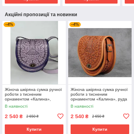
Акційні пропозиції та новинки
–4%
–4%
Жіноча шкіряна сумка ручної
Жіноча шкіряна сумка ручної
роботи з тисненим
роботи з тисненим
орнаментом «Калина»,
орнаментом «Калина», руда
бузкова сумка з натуральної
сумка з натуральної шкіри,
В наявності
В наявності
шкіри, 20*21*8 см
20*21*8 см
2 540
2 540
₴
₴
2 650 ₴
2 650 ₴
Купити
Купити