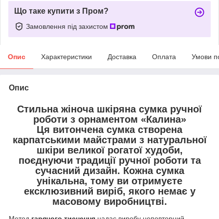
Що таке купити з Пром?
Замовлення під захистом
Опис
Характеристики
Доставка
Оплата
Умови п
Опис
Стильна жіноча шкіряна сумка ручної
роботи з орнаментом «Калина»
Ця витончена сумка створена
карпатськими майстрами
з
натуральної
шкіри великої рогатої худоби
,
поєднуючи
традиції ручної роботи
та
сучасний дизайн
. Кожна сумка
унікальна
, тому ви отримуєте
ексклюзивний виріб
, якого немає у
масовому виробництві.
Метод
гарячого тиснення
надає виробу неповторний